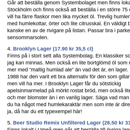
Går att beställa genom Systembolaget men finns lokalt 
Stockholm och finns också att beställa i en större 75 
vill ha färre flaskor men lika mycket öl. Trevlig huml
med humlekottar, örter och lite citrusskal. En väldigt
kanske en av de rivigare på listan. Passar bra i parken
sensommarsolen.
4.
Brooklyn Lager (17.90 kr 35,5 cl)
Finns på i stort sett alla Systembolag. En klassiker 
jag kan minnas. Men också en lite bortglömd öl som
mer med “maltig humlad ale” än vad det är, en lager
1988 har den varit ett bra alternativ för den som gilla
men vill ha mer. I Brooklyn Lager får du sötstickig
apelsinmarmelad på mörkt rostat bröd, men också li
och mer blomster än i en vanlig lager. Säga vad man vi
du ha något med humlekaraktär men som inte är dire
ja, då har du ett typexempel här!
5.
Beer Studio Remix Unfiltered Lager (26.50 kr 33
Finns lokalt i Umeå men går att beställa till övriga l