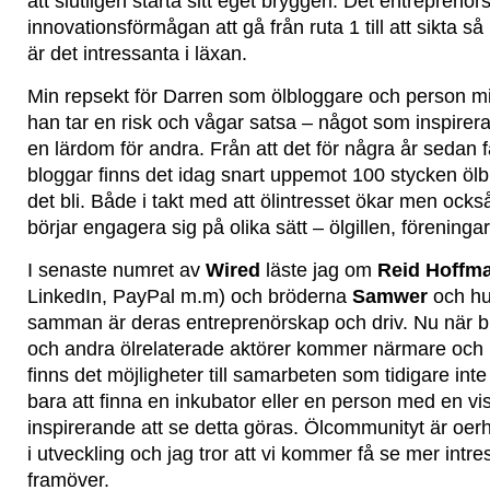
att slutligen starta sitt eget bryggeri. Det entreprenö
innovationsförmågan att gå från ruta 1 till att sikta s
är det intressanta i läxan.
Min repsekt för Darren som ölbloggare och person min
han tar en risk och vågar satsa – något som inspirer
en lärdom för andra. Från att det för några år sedan 
bloggar finns det idag snart uppemot 100 stycken ölbl
det bli. Både i takt med att ölintresset ökar men också
börjar engagera sig på olika sätt – ölgillen, föreninga
I senaste numret av
Wired
läste jag om
Reid Hoffm
LinkedIn, PayPal m.m) och bröderna
Samwer
och hu
samman är deras entreprenörskap och driv. Nu när b
och andra ölrelaterade aktörer kommer närmare och
finns det möjligheter till samarbeten som tidigare inte 
bara att finna en inkubator eller en person med en vis
inspirerande att se detta göras. Ölcommunityt är oerh
i utveckling och jag tror att vi kommer få se mer int
framöver.