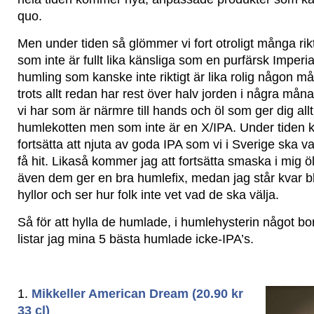
quo.
Men under tiden så glömmer vi fort otroligt många rik
som inte är fullt lika känsliga som en purfärsk Imperi
humling som kanske inte riktigt är lika rolig någon
trots allt redan har rest över halv jorden i några må
vi har som är närmre till hands och öl som ger dig all
humlekotten men som inte är en X/IPA. Under tiden 
fortsätta att njuta av goda IPA som vi i Sverige ska var
få hit. Likaså kommer jag att fortsätta smaska i mig 
även dem ger en bra humlefix, medan jag står kvar 
hyllor och ser hur folk inte vet vad de ska välja.
Så för att hylla de humlade, i humlehysterin något b
listar jag mina 5 bästa humlade icke-IPA’s.
1.
Mikkeller American Dream (20.90 kr
33 cl)