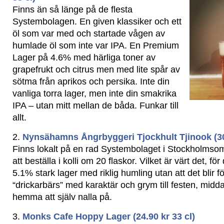
Finns än så länge på de flesta
Systembolagen. En given klassiker och ett
öl som var med och startade vågen av
humlade öl som inte var IPA. En Premium
Lager på 4.6% med härliga toner av
grapefrukt och citrus men med lite spår av
sötma från aprikos och persika. Inte din
vanliga torra lager, men inte din smakrika
IPA – utan mitt mellan de båda. Funkar till
allt.
2.
Nynsähamns Ångrbyggeri Tjockhult Tjinook (30.
Finns lokalt på en rad Systembolaget i Stockholmso
att beställa i kolli om 20 flaskor. Vilket är värt det, för 
5.1% stark lager med riklig humling utan att det blir 
“drickarbärs” med karaktär och grym till festen, midda
hemma att själv nalla på.
3.
Monks Cafe Hoppy Lager (24.90 kr 33 cl)