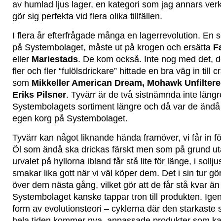
av humlad ljus lager, en kategori som jag annars verk
gör sig perfekta vid flera olika tillfällen.
I flera år efterfrågade många en lagerrevolution. En 
på Systembolaget, måste ut på krogen och ersätta
F
eller
Mariestads
. De kom också. Inte nog med det, 
fler och fler “fulölsdrickare” hittade en bra väg in till
som
Mikkeller American Dream, Mohawk Unfiltere
Eriks Pilsner
. Tyvärr är de två sistnämnda inte längre
Systembolagets sortiment längre och då var de ändå g
egen korg på Systembolaget.
Tyvärr kan något liknande hända framöver, vi får in f
Öl som ändå ska drickas färskt men som på grund u
urvalet på hyllorna ibland får stå lite för länge, i sollj
smakar lika gott när vi väl köper dem. Det i sin tur gör
över dem nästa gång, vilket gör att de får stå kvar än
Systembolaget kanske tappar tron till produkten. Ige
form av evolutionsteori – cyklerna där den starkaste 
hela tiden kommer nya, anpassade produkter som ka