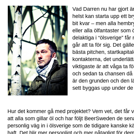
Vad Darren nu har gjort ä
helst kan starta upp ett br
bit kvar – men alla hemb
eller alla ölfantaster som 
delaktiga i “ölsverige” får 
går att ta för sig. Det gäll
bästa pitchen, startkapitale
kontakterna, det underlätt
viktigaste är att våga ta f
och sedan ta chansen då 
är den grunden och den läx
sett byggas upp under de
Hur det kommer gå med projektet? Vem vet, det får vi
att alla som gillar öl och har följt BeerSweden de sen
personlig väg in i ölsverige som de tidigare kanske kä
haft. Det blir mer personligt och mer påtagligt för de