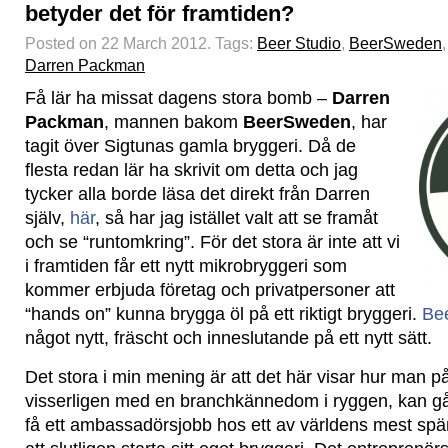
betyder det för framtiden?
Posted on 22 March 2012.
Tags:
Beer Studio
,
BeerSweden
,
Darren Packman
Få lär ha missat dagens stora bomb –
Darren
Packman
, mannen bakom
BeerSweden
, har
tagit över Sigtunas gamla bryggeri. Då de
flesta redan lär ha skrivit om detta och jag
tycker alla borde läsa det direkt från Darren
själv,
här
, så har jag istället valt att se framåt
och se “runtomkring”. För det stora är inte att vi
i framtiden får ett nytt mikrobryggeri som
kommer erbjuda företag och privatpersoner att
“hands on” kunna brygga öl på ett riktigt bryggeri.
Bee
något nytt, fräscht och inneslutande på ett nytt sätt.
Det stora i min mening är att det här visar hur man på 
visserligen med en branchkännedom i ryggen, kan gå f
få ett ambassadörsjobb hos ett av världens mest spän