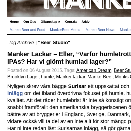
Home
Om Oss
Ölkunskap
»
Kontakt
Arkiv
MankerBeer and Food
MankerBeer Meets:
MankerBeer News
Manker
Tag Archive |
"Beer Studio"
Manker Lackar – Eller, “Varför humletröt
IPAs? Har vi glömt humlad lager?”
Posted on 06 August 2015.
Tags:
American Dream
,
Beer St
Brooklyn Lager
,
humle
,
Manker lackar
,
MankerBeer
,
Monks 
Nyligen skrev våra bägge
Surisar
ett uppskattat och
inlägg
om det ibland överdrivna fokuset på humle, hu
kvalitet. Att det råder humlebrist är inte så konstigt o
snabbt framförallt den amerikanska bryggeriscenen öka
bättre av att bryggerier i England, Sverige, Danmark,
vidare också vill ta del av en inte allt för stor mäng
Har ni inte redan läst Surisarnas inlägg, så gör gärna