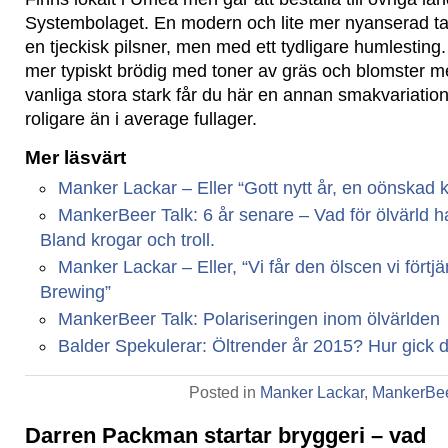
Systembolaget. En modern och lite mer nyanserad t
en tjeckisk pilsner, men med ett tydligare humlesting
mer typiskt brödig med toner av gräs och blomster m
vanliga stora stark får du här en annan smakvariation
roligare än i average fullager.
Mer läsvärt
Manker Lackar – Eller “Gott nytt år, en oönskad kr
MankerBeer Talk: 6 år senare – Vad för ölvärld har
Bland krogar och troll.
Manker Lackar – Eller, “Vi får den ölscen vi fört
Brewing”
MankerBeer Talk: Polariseringen inom ölvärlden
Balder Spekulerar: Öltrender år 2015? Hur gick 
Posted in
Manker Lackar
,
MankerBee
Darren Packman startar bryggeri – vad