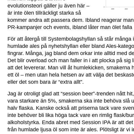
evolutionsteori gäller ju även här –
är inte ölen tillräckligt starka så
kommer andra att passera dem. Ibland reagerar man 
PR-kampanjer och events, ibland låter man ölet falla
För att återgå till Systembolagshyllan så står många 
humlade ales på nyhetshyllan eller bland Ales-katego
fingrar. Många, jag bland dem orkar inte alltid med d
Det blir overload och man faller in i att plocka på sig 
att det levererar. Man vill åt humlekicken, smakerna h
ett öl – men utan hela hetsen av att välja det beskast
eller det som bara är “extra allt”.
Jag är otroligt glad att “session beer”-trenden nått hit
vara starkare än 5%, smakerna ska inte behöva slå u
halv flaska. Kanske också att priserna tack vare sven
inte behöver bli lika höga tack vare en rimlig flask/bu
alkoholstyrka. Enda abret med Session IPA är att det
från humlade ljusa öl som inte är ales. Plötsligt är vi 