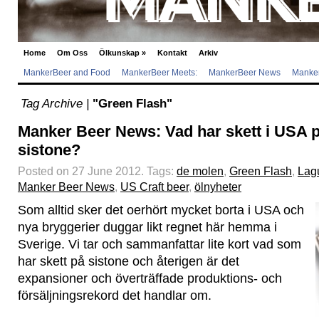
Home
Om Oss
Ölkunskap
»
Kontakt
Arkiv
MankerBeer and Food
MankerBeer Meets:
MankerBeer News
Manker
Tag Archive |
"Green Flash"
Manker Beer News: Vad har skett i USA 
sistone?
Posted on 27 June 2012.
Tags:
de molen
,
Green Flash
,
Lag
Manker Beer News
,
US Craft beer
,
ölnyheter
Som alltid sker det oerhört mycket borta i USA och
nya bryggerier duggar likt regnet här hemma i
Sverige. Vi tar och sammanfattar lite kort vad som
har skett på sistone och återigen är det
expansioner och överträffade produktions- och
försäljningsrekord det handlar om.