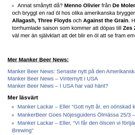
Annat smånytt då?
Menno Olivier
från
De Mole
och bryggt en rad öl hos olika amerikanska brygger
Allagash, Three Floyds
och
Against the Grain
. 
torrhumlade saison som kommer att döpas till
Zes 
väl mer än självklart att det blir en öl att se fram em
Mer Manker Beer News:
Manker Beer News: Senaste nytt på den Amerikanska
Manker Beer News – Vinternytt i USA
Manker Beer News – I USA har vad hänt?
Mer läsvärt
Manker Lackar – Eller “Gott nytt år, en oönskad kr
MankerBeer Goes Nöjesguidens Ölmässa 25/3 – Vi
Manker Lackar – Eller, “Vi får den ölscen vi fört
Brewing”