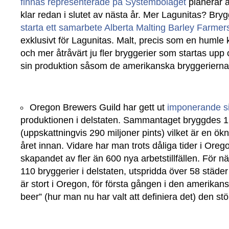
finnas representerade på Systembolaget
planerar a
klar redan i slutet av nästa år. Mer Lagunitas? Bryg
starta ett samarbete Alberta Malting Barley Farme
exklusivt för Lagunitas. Malt, precis som en humle 
och mer åtråvärt ju fler bryggerier som startas upp 
sin produktion såsom de amerikanska bryggerierna g
Oregon Brewers Guild har gett ut
imponerande si
produktionen i delstaten. Sammantaget bryggdes 1
(uppskattningvis 290 miljoner pints) vilket är en ö
året innan. Vidare har man trots dåliga tider i Oreg
skapandet av fler än 600 nya arbetstillfällen. För 
110 bryggerier i delstaten, utspridda över 58 städer
är stort i Oregon, för första gången i den amerikansk
beer” (hur man nu har valt att definiera det) den stö