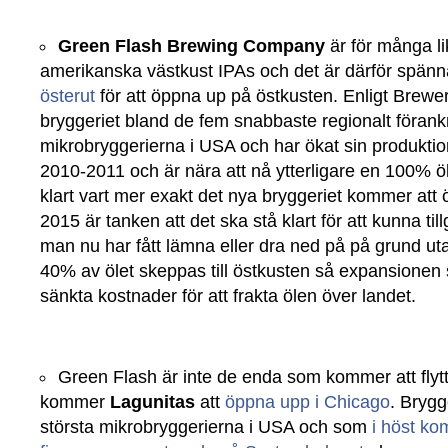
Green Flash Brewing Company
är för många li
amerikanska västkust IPAs och det är därför spän
österut
för att öppna up på östkusten. Enligt Brewer
bryggeriet bland de fem snabbaste regionalt föran
mikrobryggerierna i USA och har ökat sin produkt
2010-2011 och är nära att nå ytterligare en 100% ökn
klart vart mer exakt det nya bryggeriet kommer at
2015 är tanken att det ska stå klart för att kunna t
man nu har fått lämna eller dra ned på på grund uta
40% av ölet skeppas till östkusten så expansionen 
sänkta kostnader för att frakta ölen över landet.
Green Flash är inte de enda som kommer att flytta
kommer
Lagunitas
att
öppna upp i Chicago
. Brygg
största mikrobryggerierna i USA och som
i höst ko