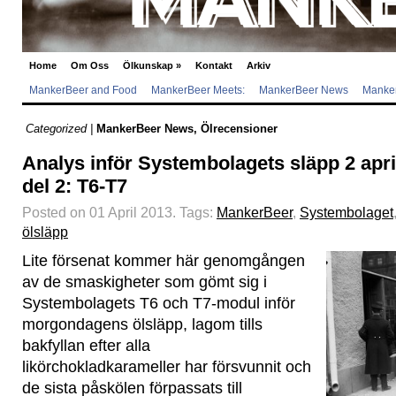
Home
Om Oss
Ölkunskap
»
Kontakt
Arkiv
MankerBeer and Food
MankerBeer Meets:
MankerBeer News
Manker
Categorized |
MankerBeer News
,
Ölrecensioner
Analys inför Systembolagets släpp 2 apri
del 2: T6-T7
Posted on 01 April 2013.
Tags:
MankerBeer
,
Systembolaget
ölsläpp
Lite försenat kommer här genomgången
av de smaskigheter som gömt sig i
Systembolagets T6 och T7-modul inför
morgondagens ölsläpp, lagom tills
bakfyllan efter alla
likörchokladkarameller har försvunnit och
de sista påskölen förpassats till