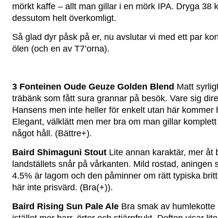
mörkt kaffe – allt man gillar i en mörk IPA. Dryga 38
dessutom helt överkomligt.
Så glad dyr påsk på er, nu avslutar vi med ett par ko
ölen (och en av T7’orna).
3 Fonteinen Oude Geuze Golden Blend
Matt syrli
träbänk som fått sura grannar på besök. Vare sig dire
Hansens men inte heller för enkelt utan här kommer h
Elegant, välklätt men mer bra om man gillar komplett
något håll. (Bättre+).
Baird Shimaguni Stout
Lite annan karaktär, mer åt
landställets snår på vårkanten. Mild rostad, aningen 
4.5% är lagom och den påminner om rätt typiska britt
här inte prisvärd. (Bra(+)).
Baird Rising Sun Pale Ale
Bra smak av humlekotte u