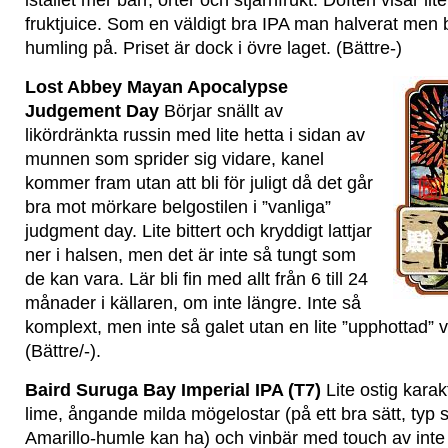
istället mer barr, örter och stjärnfrukt. Doften visar li
fruktjuice. Som en väldigt bra IPA man halverat men b
humling på. Priset är dock i övre laget. (Bättre-)
Lost A
bbey Mayan Apocalypse
Judgement Day
Börjar snällt av
likördränkta russin med lite hetta i sidan av
munnen som sprider sig vidare, kanel
kommer fram utan att bli för juligt då det går
bra mot mörkare belgostilen i ”vanliga”
judgment day. Lite bittert och kryddigt lattjar
ner i halsen, men det är inte så tungt som
de kan vara. Lär bli fin med allt från 6 till 24
månader i källaren, om inte längre. Inte så
komplext, men inte så galet utan en lite ”upphottad” 
(Bättre/-).
Baird Suruga Bay Imperial IPA (T7)
Lite ostig kara
lime, ångande milda mögelostar (på ett bra sätt, typ 
Amarillo-humle kan ha) och vinbär med touch av inte