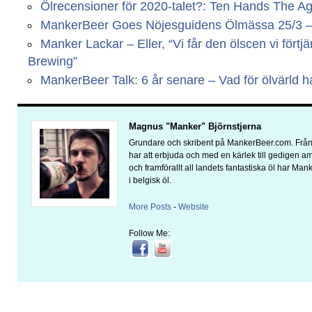
Ölrecensioner för 2020-talet?: Ten Hands The A
MankerBeer Goes Nöjesguidens Ölmässa 25/3 – Vi
Manker Lackar – Eller, “Vi får den ölscen vi fört
Brewing”
MankerBeer Talk: 6 år senare – Vad för ölvärld har
Magnus "Manker" Björnstjerna
Grundare och skribent på MankerBeer.com. Från 
har att erbjuda och med en kärlek till gedigen 
och framförallt all landets fantastiska öl har Man
i belgisk öl.
More Posts
-
Website
Follow Me: