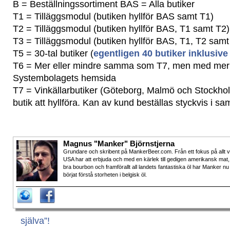
B = Beställningssortiment BAS = Alla butiker
T1 = Tilläggsmodul (butiken hyllför BAS samt T1)
T2 = Tilläggsmodul (butiken hyllför BAS, T1 samt T2)
T3 = Tilläggsmodul (butiken hyllför BAS, T1, T2 samt
T5 = 30-tal butiker (
egentligen 40 butiker inklusive
T6 = Mer eller mindre samma som T7, men med mer 
Systembolagets hemsida
T7 = Vinkällarbutiker (Göteborg, Malmö och Stockholm
butik att hyllföra. Kan av kund beställas styckvis i sam
Magnus "Manker" Björnstjerna
Grundare och skribent på MankerBeer.com. Från ett fokus på allt 
USA har att erbjuda och med en kärlek till gedigen amerikansk mat,
bra bourbon och framförallt all landets fantastiska öl har Manker nu
börjat förstå storheten i belgisk öl.
själva”!