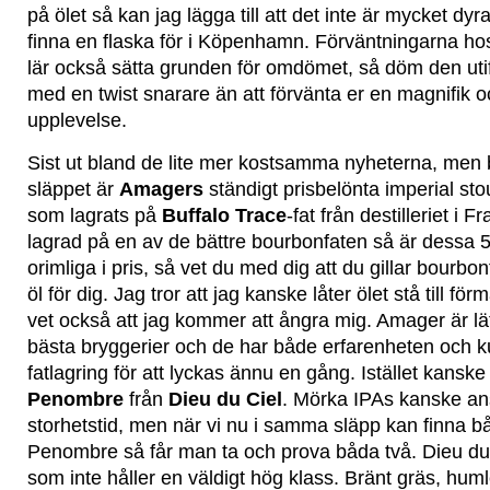
på ölet så kan jag lägga till att det inte är mycket dy
finna en flaska för i Köpenhamn. Förväntningarna ho
lär också sätta grunden för omdömet, så döm den uti
med en twist snarare än att förvänta er en magnifik o
upplevelse.
Sist ut bland de lite mer kostsamma nyheterna, men ba
släppet är
Amagers
ständigt prisbelönta imperial st
som lagrats på
Buffalo Trace
-fat från destilleriet i 
lagrad på en av de bättre bourbonfaten så är dessa 50 
orimliga i pris, så vet du med dig att du gillar bourbon
öl för dig. Jag tror att jag kanske låter ölet stå till f
vet också att jag kommer att ångra mig. Amager är lä
bästa bryggerier och de har både erfarenheten och
fatlagring för att lyckas ännu en gång. Istället kanske
Penombre
från
Dieu du Ciel
. Mörka IPAs kanske ans
storhetstid, men när vi nu i samma släpp kan finna 
Penombre så får man ta och prova båda två. Dieu du 
som inte håller en väldigt hög klass. Bränt gräs, hum