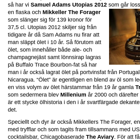
så har vi
Samuel Adams Utopias 2012
som går loss
en flaska och
Mikkeller The Forager
som slänger sig för 139 kronor för
37,5 cl. Utopias 2012 skiljer sig från
tidigare år då Sam Adams nu firar att
man släppt ölet i 10 år. Så förutom att
ölet, som innehåller både ale- och
champagnejäst samt lönnsirap lagras
på Buffalo Trace Bourbon-fat så har
man i år också lagrat ölet på portvinsfat från Portuga
Nicaragua. “Ölet” är egentligen en blend av öl som leg
en viss volym av ölet härstammar från 19 år gamla
T
som sedermera blev
Millenium
år 2000 och därefter 
är ett stycke ölhistoria i den i år svartfärgade dekant
det.
Speciellt och dyr är också Mikkellers The Forager, e
med tryfflar och som tagits fram tillsammans med U
cocktailsbar, Chicagobaserade
The Aviary
. För att få