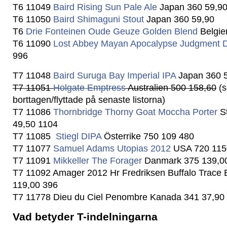
T6 11049
Baird Rising Sun Pale Ale
Japan 360 59,90
T6 11050
Baird Shimaguni Stout
Japan 360 59,90
T6
Drie Fonteinen Oude Geuze Golden Blend
Belgie
T6 11090
Lost Abbey Mayan Apocalypse Judgment 
996
T7 11048
Baird Suruga Bay Imperial IPA
Japan 360 
T7 11051
Holgate Emptress
Australien 500 158,60
(s
borttagen/flyttade på senaste listorna)
T7 11086
Thornbridge Thorny Goat Moccha Porter
S
49,50 1104
T7 11085
Stiegl DIPA
Österrike 750 109 480
T7 11077
Samuel Adams Utopias 2012
USA 720 115
T7 11091
Mikkeller The Forager
Danmark 375 139,0
T7 11092 Amager 2012 Hr Fredriksen Buffalo Trace 
119,00 396
T7 11778 Dieu du Ciel Penombre Kanada 341 37,90
Vad betyder T-indelningarna