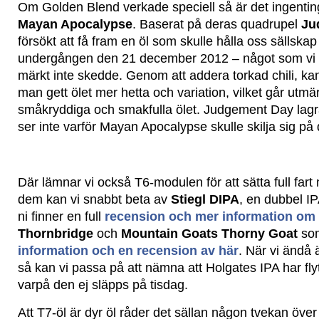
Om Golden Blend verkade speciell så är det ingenti
Mayan Apocalypse
. Baserat på deras quadrupel
Ju
försökt att få fram en öl som skulle hålla oss sällska
undergången den 21 december 2012 – något som vi vi
märkt inte skedde. Genom att addera torkad chili, ka
man gett ölet mer hetta och variation, vilket går utm
småkryddiga och smakfulla ölet. Judgement Day lagra
ser inte varför Mayan Apocalypse skulle skilja sig på
Där lämnar vi också T6-modulen för att sätta full fart
dem kan vi snabbt beta av
Stiegl DIPA
, en dubbel IP
ni finner en full
recension och mer information om
Thornbridge
och
Mountain Goats Thorny Goat
som
information och en recension av här
. När vi ändå 
så kan vi passa på att nämna att Holgates IPA har flytt
varpå den ej släpps på tisdag.
Att T7-öl är dyr öl råder det sällan någon tvekan öve