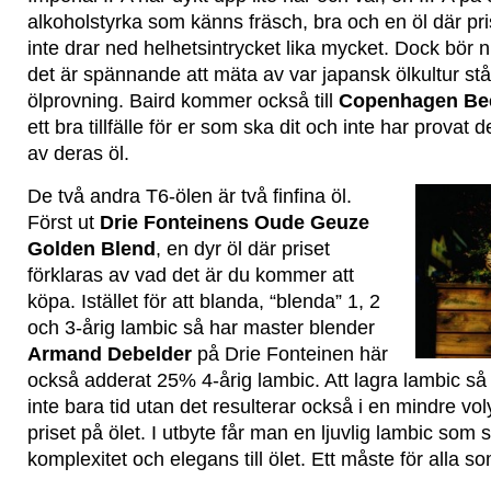
alkoholstyrka som känns fräsch, bra och en öl där pri
inte drar ned helhetsintrycket lika mycket. Dock bör ni 
det är spännande att mäta av var japansk ölkultur stå
ölprovning. Baird kommer också till
Copenhagen Bee
ett bra tillfälle för er som ska dit och inte har provat 
av deras öl.
De två andra T6-ölen är två finfina öl.
Först ut
Drie Fonteinens Oude Geuze
Golden Blend
, en dyr öl där priset
förklaras av vad det är du kommer att
köpa. Istället för att blanda, “blenda” 1, 2
och 3-årig lambic så har master blender
Armand Debelder
på Drie Fonteinen här
också adderat 25% 4-årig lambic. Att lagra lambic så l
inte bara tid utan det resulterar också i en mindre vol
priset på ölet. I utbyte får man en ljuvlig lambic som
komplexitet och elegans till ölet. Ett måste för alla som