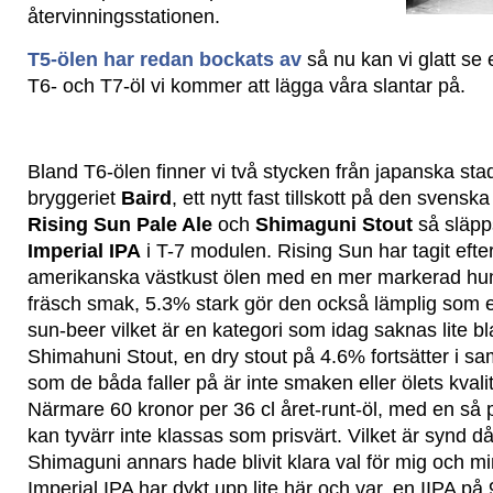
återvinningsstationen.
T5-ölen har redan bockats av
så nu kan vi glatt se e
T6- och T7-öl vi kommer att lägga våra slantar på.
Bland T6-ölen finner vi två stycken från japanska st
bryggeriet
Baird
, ett nytt fast tillskott på den svens
Rising Sun Pale Ale
och
Shimaguni Stout
så släp
Imperial IPA
i T-7 modulen. Rising Sun har tagit efter
amerikanska västkust ölen med en mer markerad hum
fräsch smak, 5.3% stark gör den också lämplig som e
sun-beer vilket är en kategori som idag saknas lite bla
Shimahuni Stout, en dry stout på 4.6% fortsätter i 
som de båda faller på är inte smaken eller ölets kvalit
Närmare 60 kronor per 36 cl året-runt-öl, med en så 
kan tyvärr inte klassas som prisvärt. Vilket är synd 
Shimaguni annars hade blivit klara val för mig och m
Imperial IPA har dykt upp lite här och var, en IIPA p