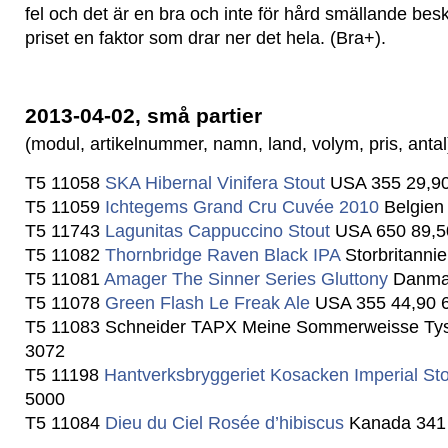
fel och det är en bra och inte för hård smällande bes
priset en faktor som drar ner det hela. (Bra+).
2013-04-02, små partier
(modul, artikelnummer, namn, land, volym, pris, antal
T5 11058
SKA Hibernal Vinifera Stout
USA 355 29,9
T5 11059
Ichtegems Grand Cru Cuvée 2010
Belgien
T5 11743
Lagunitas Cappuccino Stout
USA 650 89,5
T5 11082
Thornbridge Raven Black IPA
Storbritanni
T5 11081
Amager The Sinner Series Gluttony
Danma
T5 11078
Green Flash Le Freak Ale
USA 355 44,90 
T5 11083 Schneider TAPX Meine Sommerweisse Tys
3072
T5 11198
Hantverksbryggeriet Kosacken Imperial St
5000
T5 11084
Dieu du Ciel Rosée d’hibiscus
Kanada 341 