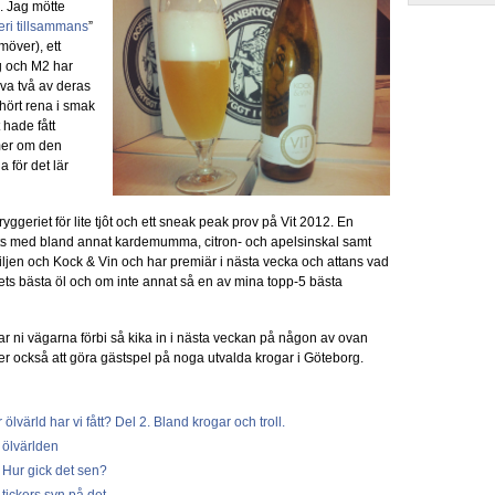
. Jag mötte
eri tillsammans
”
möver), ett
g och M2 har
ova två av deras
hört rena i smak
 hade fått
mer om den
 för det lär
ggeriet för lite tjôt och ett sneak peak prov på Vit 2012. En
dats med bland annat kardemumma, citron- och apelsinskal samt
amiljen och Kock & Vin och har premiär i nästa vecka och attans vad
ets bästa öl och om inte annat så en av mina topp-5 bästa
 ni vägarna förbi så kika in i nästa veckan på någon av ovan
 också att göra gästspel på noga utvalda krogar i Göteborg.
lvärld har vi fått? Del 2. Bland krogar och troll.
 ölvärlden
 Hur gick det sen?