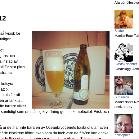
Alla gör ölfesti
12
Balder
så typisk för
MankerBeer Talk
erkligen
igt
egans och
a inslag av
Gästskribenter
lltför stor plats
Gästinlägg: Joha
n strama
 kolsyra.
tt bli
plats för att
Surisarna
 är tänkt att
MankerBeer News:
te torrare vilket
anniversary
amtidigt som en måttlig kryddning ger lite komplexitet. Frisk och
så är det här inte bara en av Oceanbryggeriets bästa öl utan även
 både klockrent lättdrucken som du tack vare de 5%’en kan dricka
Kristopher
 är tydliga utan att behöva vara alltför markanta. Tillsammans