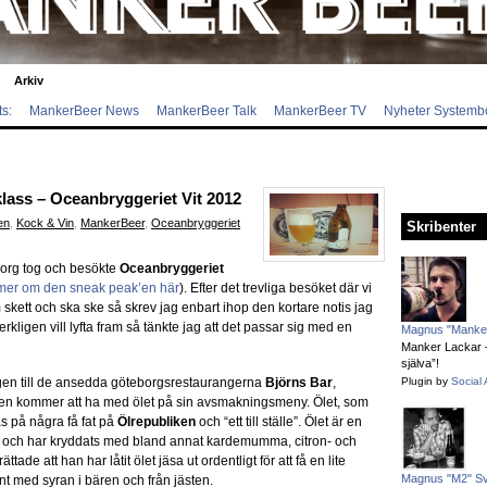
Arkiv
s:
MankerBeer News
MankerBeer Talk
MankerBeer TV
Nyheter Systemb
lass – Oceanbryggeriet Vit 2012
en
,
Kock & Vin
,
MankerBeer
,
Oceanbryggeriet
Skribenter
eborg tog och besökte
Oceanbryggeriet
mer om den sneak peak’en här
). Efter det trevliga besöket där vi
 skett och ska ske så skrev jag enbart ihop den kortare notis jag
erkligen vill lyfta fram så tänkte jag att det passar sig med en
Magnus "Manker
Manker Lackar – 
själva”!
agen till de ansedda göteborgsrestaurangerna
Björns Bar
,
Plugin by
Social 
en kommer att ha med ölet på sin avsmakningsmeny. Ölet, som
s på några få fat på
Ölrepubliken
och “ett till ställe”. Ölet är en
et och har kryddats med bland annat kardemumma, citron- och
ättade att han har låtit ölet jäsa ut ordentligt för att få en lite
Magnus "M2" S
fint med syran i bären och från jästen.