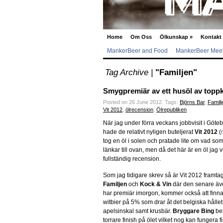
Home
Om Oss
Ölkunskap
»
Kontakt
MankerBeer and Food
MankerBeer Meet
Tag Archive |
"Familjen"
Smygpremiär av ett husöl av toppk
Posted on 26 June 2012.
Tags:
Björns Bar
,
Familj
Vit 2012
,
ölrecension
,
Ölrepubliken
När jag under förra veckans jobbvisit i Göt
hade de relativt nyligen buteljerat
Vit 2012
(
tog en öl i solen och pratade lite om vad som
länkar till ovan, men då det här är en öl jag v
fullständig recension.
Som jag tidigare skrev så är Vit 2012 framt
Familjen
och
Kock & Vin
där den senare äv
har premiär imorgon, kommer också att finna
witbier på 5% som drar åt det belgiska håll
apelsinskal samt krusbär.
Bryggare Bing
ber
torrare finish på ölet vilket nog kan fungera 