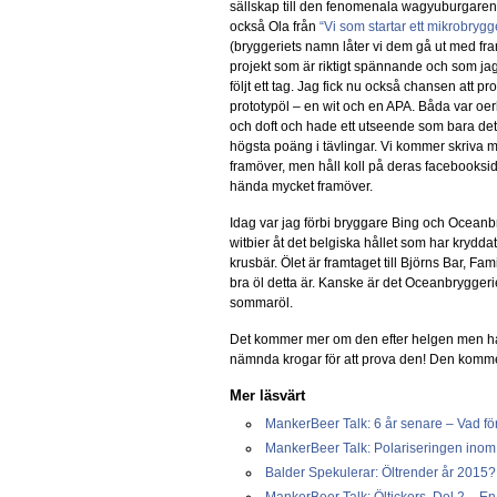
sällskap till den fenomenala wagyuburgaren
också Ola från
“Vi som startar ett mikrobrygg
(bryggeriets namn låter vi dem gå ut med fra
projekt som är riktigt spännande och som ja
följt ett tag. Jag fick nu också chansen att pr
prototypöl – en wit och en APA. Båda var oer
och doft och hade ett utseende som bara det
högsta poäng i tävlingar. Vi kommer skriva 
framöver, men håll koll på deras facebooksida
hända mycket framöver.
Idag var jag förbi bryggare Bing och Oceanbry
witbier åt det belgiska hållet som har kryd
krusbär. Ölet är framtaget till Björns Bar, F
bra öl detta är. Kanske är det Oceanbryggeri
sommaröl.
Det kommer mer om den efter helgen men har
nämnda krogar för att prova den! Den kommer
Mer läsvärt
MankerBeer Talk: 6 år senare – Vad för ö
MankerBeer Talk: Polariseringen inom
Balder Spekulerar: Öltrender år 2015?