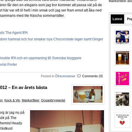
MankerBeer and 
ren får den en elegans som jag tror kommer att passa väl på de
 här var ett öl helt i min smak och jag ser fram emot att åka ned
illsammans med lite fräscha sommarrätter.
Latest
Po
nds The Agent IPA
ar dom hamnat och hur smakar nya Chococolate lager samt Ginger
Double IPA och en uppmaning till Svenska bryggare
rial Porter
Posted in
Ölrecensioner
Comments (0)
012 – En av årets bästa
en
,
Kock & Vin
,
MankerBeer
,
Oceanbryggeriet
org är jag nu på
sök på The
lchemist Heady
ästkust