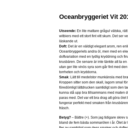
Oceanbryggeriet Vit 20
Utseende:
En lite mattare grågul vätska, rätt 
witbiers med ett stort fint vitt skum. Det ser v
läskande ut.
Doft:
Det är en väldigt elegant arom, ren enl
Oceanbryggeriets andra öl, men med en el
doftvariation med en tydlig kryddning och fin
krusbären. De senare är inte tänkte att ta en a
utan ger lite vinös syra som går fint med de
torrheten och kryddorna.
Smak
: Lätt till medelstor munkänsla med bra
Kroppen sitter som den skall, lagom smal för a
föredömligt lättdrucken samtidigt som den tar 
kunna stå upp bra tillsammans med maten den
paras med. Det var ett bra drag att göra ölet li
fungerar perfekt med smaken från krusbären s
fräsch.
Betyg?
– Bättre (+). Som jag tidigare skrev 
bland de fem bästa sommarölen i år. Ölet är
fler av samtidigt som dess smaker och dofter