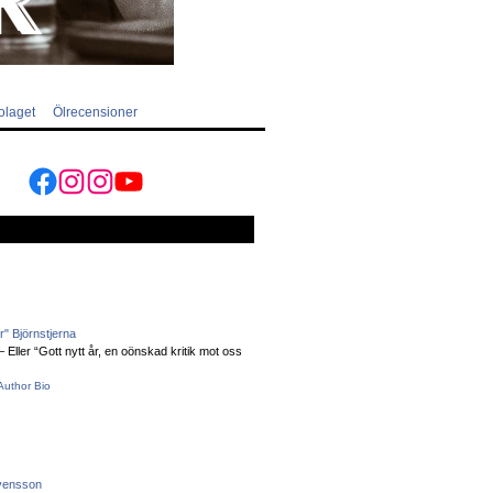
olaget
Ölrecensioner
Facebook
Instagram
Instagram
YouTube
" Björnstjerna
Eller “Gott nytt år, en oönskad kritik mot oss
Author Bio
vensson