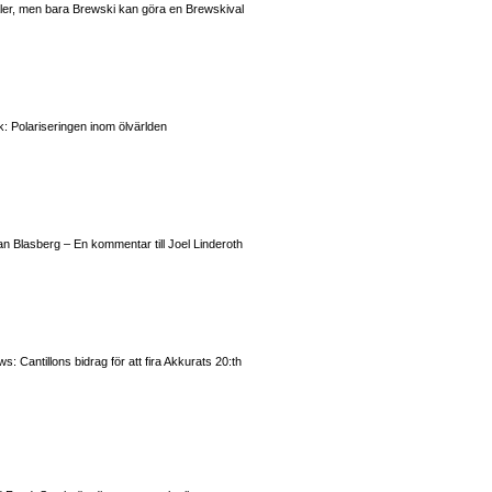
valer, men bara Brewski kan göra en Brewskival
: Polariseringen inom ölvärlden
n Blasberg – En kommentar till Joel Linderoth
 Cantillons bidrag för att fira Akkurats 20:th