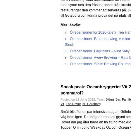
med syran och den fräscha tonen från krusbä
restauranger den kommer att serveras på. Det
till Göteborg och kunna prova det på plats t
Mer läsvärt
Ölrecensioner för 2020-talet?: Ten Ha
Ölrecensioner: Brutal brewing, var h
Stout
Ölrecensioner: Lagunitas – Aunt Sally
Ölrecensioner: Avery Brewing – Raja 
Ölrecensioner: Sthlm Brewing Co. Impe
Sneak peak: Oceanbryggeriet Vit 2
sommaröl?
Posted on 21 June 2012.
Tags:
Björns Bar
,
Familj
Vit
,
The Rover
,
öl i Göteborg
Småtrött efter ett par intensiva dagar i Göteb
väg hem igen. Det började med ett grymt be
Rover där jag åter hade en fin stund med A
Topper, Omnipollo Weekday ÖL och Ocean V