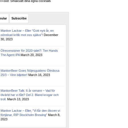
Food: Smaksätt dina egna cocktails
pular
Subscribe
Manker Lackar – Eller “Gott nytt år, en
oönskad kritik mot oss själva”!
December
30, 2023
Ölrecensioner för 2020-talet?: Ten Hands
The Agent IPA
March 20, 2023
MankerBeer Goes Nöjesguidens Ölmässa
25/3 – Vinn biljetter!
March 16, 2023
MankerBeer Talk: 6 år senare – Vad för
ölvärld har vi fått? Del 2. Bland krogar och
troll.
March 13, 2023
Manker Lackar – Eller, “Vi får den ölscen vi
förtjänar, RIP Stockholm Brewing”
March 8,
2023