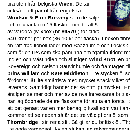
bra ölen från belgiska
Viven
. De tar
också in ett par öl från engelska
Windsor & Eton Brewery
som de säljer
i ett mixpack om 15 flaskor med totalt 5
av vardera (Mixbox (
nr 89579
)) för cirka
540 kronor per box (36,10 kr per flaska). I boxen fin
en rätt traditionell lager med Saazhumle och tjeckisk 
som är en IPA som ska påminna om “gamla tiden” med
Indien och Västindien och slutligen
Wind Knot
, en b
Sovereign och Nelson Sauvinhumle och framtagen till
prins William
och
Kate Middleton
. Tre stycken öl 
fördomar lät lite småtrista med mycket snack vilket of
leverans. Samtidigt händer det så otroligt mycket i En
äntligen se mer och mer av de nya intressanta britti
när jag öppnade de tre flaskorna för att ta en första l
att det genast var en mer behaglig kväll som var i 
kommer att se nedan så är det tre väldigt bra öl so
Thornbridge
i sin rena stil. Så gillar du brittisk öl, T
lite goda vardagsöl i kylen så kan jag rekommendera