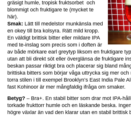
gräsigt humle, tropisk fruktsorbet och
blommigt och fruktigare te (mycket te
här).
Smak:
Lätt till medelstor munkänsla med
en okey till bra kolsyra. Rätt mild kropp.
En väldigt brittisk bitter eller mildare IPA
med te-inslag som precis som i doften är
av både mörkare earl greytyp liksom en fruktigare typ
utan att bli direkt söt eller överglänsa de fruktigare i
beskan passar riktigt bra och placerar sig bland må
brittiska bitters som börjar våga uttrycka sig mer och 
torra stilen i till exempel Brooklyn’s East India Pale 
fast Kohinoor är mer mångfaldig ifråga om smaker.
Betyg?
– Bra+. En stabil bitter som drar mot IPA-hål
torkade frukttorr humle och en läskande beska. Inge
högre växlar än vad den klarar utan en stabil brittisk 