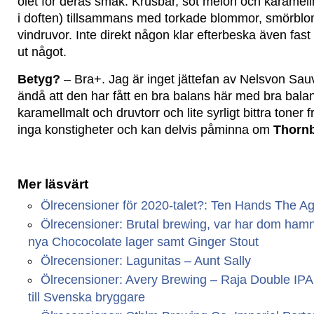
ölet för deras smak. Krusbär, söt melon och karamellm
i doften) tillsammans med torkade blommor, smörb
vindruvor. Inte direkt någon klar efterbeska även fas
ut något.
Betyg?
– Bra+. Jag är inget jättefan av Nelsvon Sa
ändå att den har fått en bra balans här med bra bala
karamellmalt och druvtorr och lite syrligt bittra tone
inga konstigheter och kan delvis påminna om
Thornb
Mer läsvärt
Ölrecensioner för 2020-talet?: Ten Hands The A
Ölrecensioner: Brutal brewing, var har dom ham
nya Chococolate lager samt Ginger Stout
Ölrecensioner: Lagunitas – Aunt Sally
Ölrecensioner: Avery Brewing – Raja Double IP
till Svenska bryggare