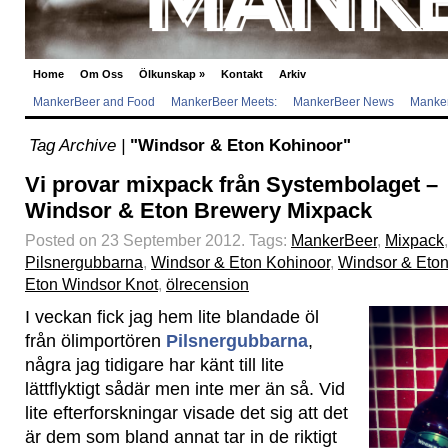
Home
Om Oss
Ölkunskap
»
Kontakt
Arkiv
MankerBeer and Food
MankerBeer Meets:
MankerBeer News
Manker
Tag Archive |
"Windsor & Eton Kohinoor"
Vi provar mixpack från Systembolaget –
Windsor & Eton Brewery Mixpack
Posted on 23 September 2012.
Tags:
MankerBeer
,
Mixpack
,
Pilsnergubbarna
,
Windsor & Eton Kohinoor
,
Windsor & Eton
Eton Windsor Knot
,
ölrecension
I veckan fick jag hem lite blandade öl
från ölimportören
Pilsnergubbarna
,
några jag tidigare har känt till lite
lättflyktigt sådär men inte mer än så. Vid
lite efterforskningar visade det sig att det
är dem som bland annat tar in de riktigt