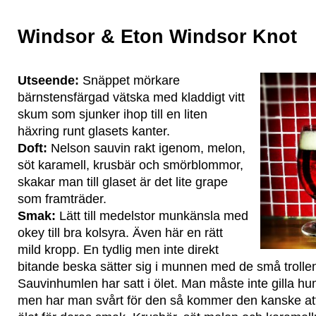
Windsor & Eton Windsor Knot
Utseende:
Snäppet mörkare
bärnstensfärgad vätska med kladdigt vitt
skum som sjunker ihop till en liten
häxring runt glasets kanter.
Doft:
Nelson sauvin rakt igenom, melon,
söt karamell, krusbär och smörblommor,
skakar man till glaset är det lite grape
som framträder.
Smak:
Lätt till medelstor munkänsla med
okey till bra kolsyra. Även här en rätt
mild kropp. En tydlig men inte direkt
bitande beska sätter sig i munnen med de små trolle
Sauvinhumlen har satt i ölet. Man måste inte gilla huml
men har man svårt för den så kommer den kanske att va