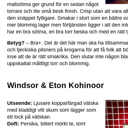
maltsötma ger grund för en sedan något
torrare och lite små besk finish. Crisp utan att vara alltf
den snäppet fylligare. Smakar i stort som en bättre 
mer blommig lager men förtjänsten ligger i att den inte
har en bra sötma, en bra torr beska och med en rätt t
Betyg?
– Bra+. Det är det här man ska ha tillsamma
och tjeckiska pilsners på krogarna för att få folk att b
inse att de är rätt smakrika. Den slutar inte någon bl
uppskattat måttligt torr och blommig.
Windsor & Eton Kohinoor
Utseende:
Ljusare kopparfärgad vätska
med kladdigt vitt skum som lägger som
ett lock på vätskan.
Doft:
Persika, bittert mörkt te, torrt