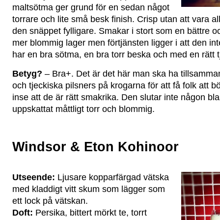
maltsötma ger grund för en sedan något
torrare och lite små besk finish. Crisp utan att vara alltf
den snäppet fylligare. Smakar i stort som en bättre 
mer blommig lager men förtjänsten ligger i att den inte
har en bra sötma, en bra torr beska och med en rätt t
Betyg?
– Bra+. Det är det här man ska ha tillsamma
och tjeckiska pilsners på krogarna för att få folk att b
inse att de är rätt smakrika. Den slutar inte någon bl
uppskattat måttligt torr och blommig.
Windsor & Eton Kohinoor
Utseende:
Ljusare kopparfärgad vätska
med kladdigt vitt skum som lägger som
ett lock på vätskan.
Doft:
Persika, bittert mörkt te, torrt