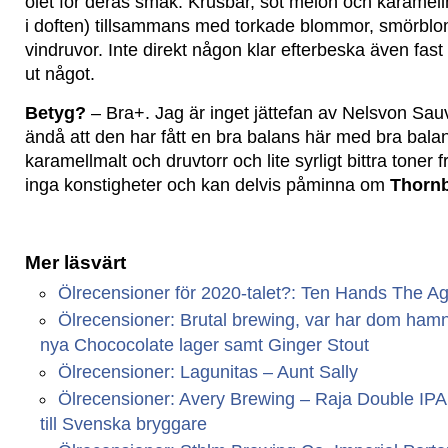
ölet för deras smak. Krusbär, söt melon och karamellm
i doften) tillsammans med torkade blommor, smörb
vindruvor. Inte direkt någon klar efterbeska även fas
ut något.
Betyg?
– Bra+. Jag är inget jättefan av Nelsvon Sa
ändå att den har fått en bra balans här med bra bala
karamellmalt och druvtorr och lite syrligt bittra tone
inga konstigheter och kan delvis påminna om
Thornb
Mer läsvärt
Ölrecensioner för 2020-talet?: Ten Hands The A
Ölrecensioner: Brutal brewing, var har dom ham
nya Chococolate lager samt Ginger Stout
Ölrecensioner: Lagunitas – Aunt Sally
Ölrecensioner: Avery Brewing – Raja Double IP
till Svenska bryggare