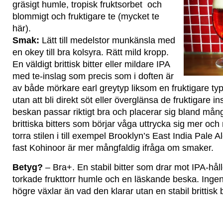
gräsigt humle, tropisk fruktsorbet och
blommigt och fruktigare te (mycket te
här).
Smak:
Lätt till medelstor munkänsla med
en okey till bra kolsyra. Rätt mild kropp.
En väldigt brittisk bitter eller mildare IPA
med te-inslag som precis som i doften är
av både mörkare earl greytyp liksom en fruktigare typ
utan att bli direkt söt eller överglänsa de fruktigare i
beskan passar riktigt bra och placerar sig bland må
brittiska bitters som börjar våga uttrycka sig mer och 
torra stilen i till exempel Brooklyn’s East India Pale 
fast Kohinoor är mer mångfaldig ifråga om smaker.
Betyg?
– Bra+. En stabil bitter som drar mot IPA-hål
torkade frukttorr humle och en läskande beska. Inge
högre växlar än vad den klarar utan en stabil brittisk 