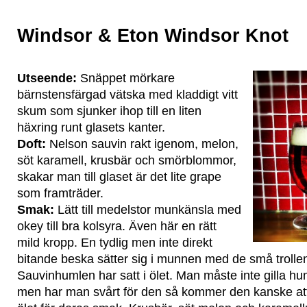
Windsor & Eton Windsor Knot
Utseende:
Snäppet mörkare
bärnstensfärgad vätska med kladdigt vitt
skum som sjunker ihop till en liten
häxring runt glasets kanter.
Doft:
Nelson sauvin rakt igenom, melon,
söt karamell, krusbär och smörblommor,
skakar man till glaset är det lite grape
som framträder.
Smak:
Lätt till medelstor munkänsla med
okey till bra kolsyra. Även här en rätt
mild kropp. En tydlig men inte direkt
bitande beska sätter sig i munnen med de små trolle
Sauvinhumlen har satt i ölet. Man måste inte gilla huml
men har man svårt för den så kommer den kanske att va