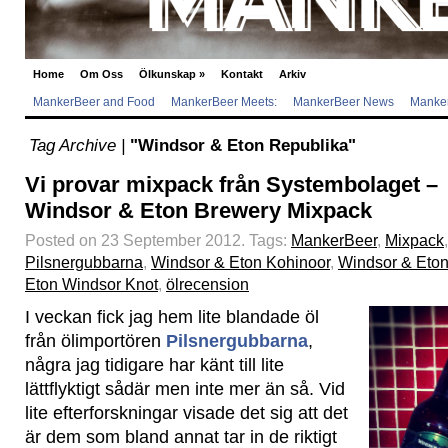
Home
Om Oss
Ölkunskap
»
Kontakt
Arkiv
MankerBeer and Food
MankerBeer Meets:
MankerBeer News
Manker
Tag Archive |
"Windsor & Eton Republika"
Vi provar mixpack från Systembolaget –
Windsor & Eton Brewery Mixpack
Posted on 23 September 2012.
Tags:
MankerBeer
,
Mixpack
,
Pilsnergubbarna
,
Windsor & Eton Kohinoor
,
Windsor & Eton
Eton Windsor Knot
,
ölrecension
I veckan fick jag hem lite blandade öl
från ölimportören
Pilsnergubbarna
,
några jag tidigare har känt till lite
lättflyktigt sådär men inte mer än så. Vid
lite efterforskningar visade det sig att det
är dem som bland annat tar in de riktigt