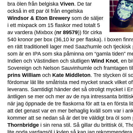
bra ölen från belgiska
Viven
. De tar
också in ett par öl från engelska
Windsor & Eton Brewery
som de säljer
i ett mixpack om 15 flaskor med totalt 5
av vardera (Mixbox (
nr 89579
)) för cirka
540 kronor per box (36,10 kr per flaska). I boxen fin
en rätt traditionell lager med Saazhumle och tjeckisk 
som är en IPA som ska påminna om “gamla tiden” med
Indien och Västindien och slutligen
Wind Knot
, en b
Sovereign och Nelson Sauvinhumle och framtagen till
prins William
och
Kate Middleton
. Tre stycken öl 
fördomar lät lite småtrista med mycket snack vilket of
leverans. Samtidigt händer det så otroligt mycket i En
äntligen se mer och mer av de nya intressanta britti
när jag öppnade de tre flaskorna för att ta en första l
att det genast var en mer behaglig kväll som var i 
kommer att se nedan så är det tre väldigt bra öl so
Thornbridge
i sin rena stil. Så gillar du brittisk öl, T
lite goda vardagsöl i kylen så kan jag rekommendera