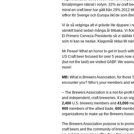
försäljningen räknat i volym. 32% av craft be
minst en craft beer har gått från 29% 2012 till
siffror för Sverige och Europa likt de som Br
Vi är så vetgiriga att vi grävde lite djupare
särskilt band sedan många år tillbaka. Vi fic
El Primero Cerveza Presidento så vi ställde l
som ni kan se nedan. Klagomål riktas till nä
Mr Pease! What an honor to get in touch wi
US Craft beer focused for over 5 years now
(but not the last!) we visited GABF. We wanna
more!
MB:
What is Brewers Association, for those 
encounter you? Who’s your members and wha
– The Brewers Association is a not-for-profit 
and independent, craft breweries. It is an o
2,400
U.S. brewery members and
43,000
mem
900
members of the allied trade,
600
members
organizations to make up the Brewers Associ
The Brewers Association purpose is to prom
craft beers and the community of brewing en