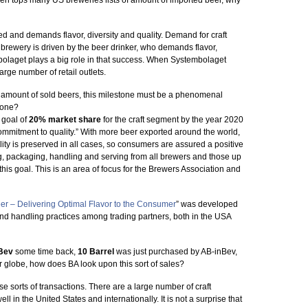
izen tops many US breweries lists of amount of imported beer, why
d and demands flavor, diversity and quality. Demand for craft
 brewery is driven by the beer drinker, who demands flavor,
embolaget plays a big role in that success. When Systembolaget
arge number of retail outlets.
 amount of sold beers, this milestone must be a phenomenal
tone?
goal of
20% market share
for the craft segment by the year 2020
a commitment to quality.” With more beer exported around the world,
lity is preserved in all cases, so consumers are assured a positive
ing, packaging, handling and serving from all brewers and those up
his goal. This is an area of focus for the Brewers Association and
eer – Delivering Optimal Flavor to the Consumer
” was developed
and handling practices among trading partners, both in the USA
Bev
some time back,
10 Barrel
was just purchased by AB-inBev,
 globe, how does BA look upon this sort of sales?
se sorts of transactions. There are a large number of craft
ll in the United States and internationally. It is not a surprise that