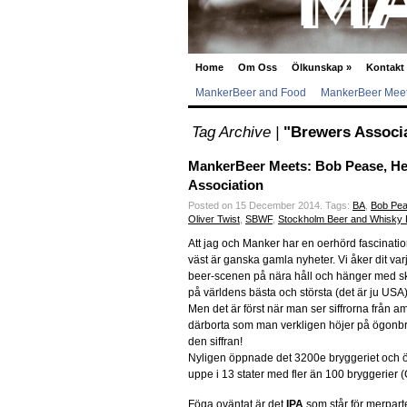
Home
Om Oss
Ölkunskap
»
Kontakt
MankerBeer and Food
MankerBeer Meet
Tag Archive |
"Brewers Associa
MankerBeer Meets: Bob Pease, H
Association
Posted on 15 December 2014.
Tags:
BA
,
Bob Pe
Oliver Twist
,
SBWF
,
Stockholm Beer and Whisky F
Att jag och Manker har en oerhörd fascinati
väst är ganska gamla nyheter. Vi åker dit var
beer-scenen på nära håll och hänger med sk
på världens bästa och största (det är ju US
Men det är först när man ser siffrorna från
därborta som man verkligen höjer på ögonb
den siffran!
Nyligen öppnade det 3200e bryggeriet och öve
uppe i 13 stater med fler än 100 bryggerier 
Föga oväntat är det
IPA
som står för merparte