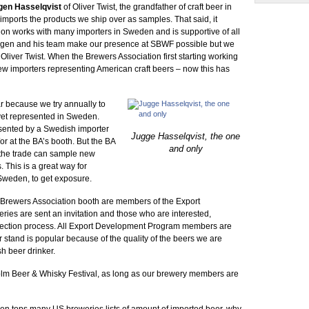
gen Hasselqvist
of Oliver Twist, the grandfather of craft beer in
ports the products we ship over as samples. That said, it
tion works with many importers in Sweden and is supportive of all
Jorgen and his team make our presence at SBWF possible but we
 Oliver Twist. When the Brewers Association first starting working
ew importers representing American craft beers – now this has
lar because we try annually to
yet represented in Sweden.
esented by a Swedish importer
Jugge Hasselqvist, the one
or at the BA’s booth. But the BA
and only
 the trade can sample new
. This is a great way for
 Sweden, to get exposure.
 Brewers Association booth are members of the Export
es are sent an invitation and those who are interested,
election process. All Export Development Program members are
r stand is popular because of the quality of the beers we are
sh beer drinker.
kholm Beer & Whisky Festival, as long as our brewery members are