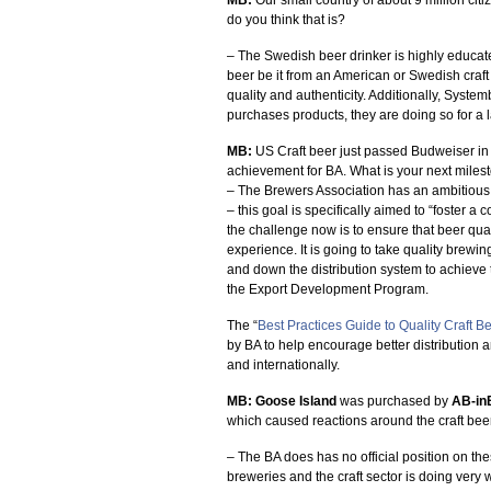
MB:
Our small country of about 9 million cit
do you think that is?
– The Swedish beer drinker is highly educate
beer be it from an American or Swedish craft
quality and authenticity. Additionally, Syst
purchases products, they are doing so for a l
MB:
US Craft beer just passed Budweiser in
achievement for BA. What is your next miles
– The Brewers Association has an ambitious 
– this goal is specifically aimed to “foster 
the challenge now is to ensure that beer qua
experience. It is going to take quality brew
and down the distribution system to achieve t
the Export Development Program.
The “
Best Practices Guide to Quality Craft B
by BA to help encourage better distribution 
and internationally.
MB:
Goose Island
was purchased by
AB-in
which caused reactions around the craft beer
– The BA does has no official position on the
breweries and the craft sector is doing very we