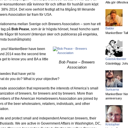
Alla gör ölfesti
er-konsumtionen står kvinnor för och siffran för hushåll som köpt
 38% 2014. Det vore oerhört festligt att ha tillgång till liknande
ewers Association tar fram för USA.
 i relationerna mellan Sverige och Brewers Association – som har ett
Balder
k tag på
Bob Pease
, som är är högsta hönset, head honcho samt
MankerBeer Talk
ite frågor till honom! (Intervjun sker och publiceras på engelska,
rmsta busshållsplats)
th you! MankerBeer have been
 and 2014 was the second time
 get to know you and BA a little
Gästskribenter
Bob Pease – Brewers
Gästinlägg: Joha
Association
Swedes that have yet to
t do you do? What is your objective?
trade association that represents the interests of America’s small
Surisarna
rganization of brewers, for brewers and by brewers. More than
MankerBeer News:
bers of the American Homebrewers Association are joined by
anniversary
 of the beer wholesalers, retailers, individuals, and other
ation.
ote and protect small and independent American brewers, their
thusiasts. We are active in Government Affairs in Washington, DC,
Kristopher