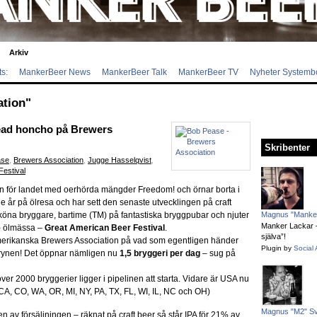
Arkiv
s:
MankerBeer News
MankerBeer Talk
MankerBeer TV
Nyheter Systemb
tion"
ead honcho på Brewers
Skribenter
ase
,
Brewers Association
,
Jugge Hasselqvist
,
estival
on för landet med oerhörda mängder Freedom! och örnar borta i
je år på ölresa och har sett den senaste utvecklingen på craft
öna bryggare, bartime (TM) på fantastiska bryggpubar och njuter
Magnus "Manker
Manker Lackar – 
A) ölmässa –
Great American Beer Festival
.
själva”!
 amerikanska Brewers Association på vad som egentligen händer
Plugin by
Social 
rynen! Det öppnar nämligen nu
1,5 bryggeri per dag
– sug på
r 2000 bryggerier ligger i pipelinen att starta. Vidare är USA nu
(CA, CO, WA, OR, MI, NY, PA, TX, FL, WI, IL, NC och OH)
Magnus "M2" S
n av försäljningen – räknat på craft beer så står IPA för 21% av