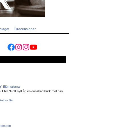
olaget
Ölrecensioner
Facebook
Instagram
Instagram
YouTube
" Björnstjerna
Eller “Gott nytt år, en oönskad kritik mot oss
Author Bio
vensson