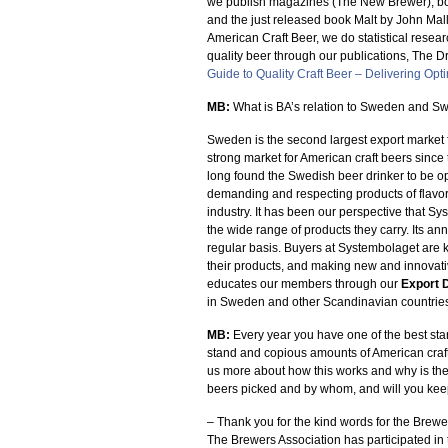
we publish magazines (The New Brewer), bo
and the just released book Malt by John Mall
American Craft Beer, we do statistical res
quality beer through our publications, The D
Guide to Quality Craft Beer – Delivering Op
MB:
What is BA’s relation to Sweden and S
Sweden is the second largest export market
strong market for American craft beers since
long found the Swedish beer drinker to be op
demanding and respecting products of flavor, 
industry. It has been our perspective that S
the wide range of products they carry. Its an
regular basis. Buyers at Systembolaget are k
their products, and making new and innovat
educates our members through our
Export 
in Sweden and other Scandinavian countrie
MB:
Every year you have one of the best sta
stand and copious amounts of American craft 
us more about how this works and why is the
beers picked and by whom, and will you kee
– Thank you for the kind words for the Brewe
The Brewers Association has participated in 