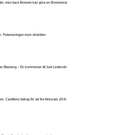
valer, men bara Brewski kan göra en Brewskival
: Polariseringen inom ölvärlden
n Blasberg – En kommentar till Joel Linderoth
 Cantillons bidrag för att fira Akkurats 20:th