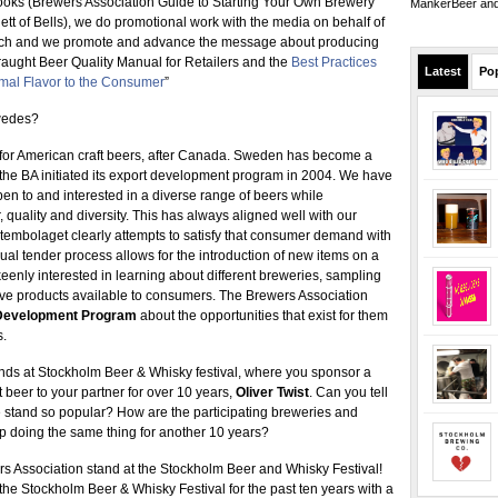
oks (Brewers Association Guide to Starting Your Own Brewery
MankerBeer and 
ett of Bells), we do promotional work with the media on behalf of
earch and we promote and advance the message about producing
raught Beer Quality Manual for Retailers and the
Best Practices
Latest
Po
timal Flavor to the Consumer
”
wedes?
 for American craft beers, after Canada. Sweden has become a
 the BA initiated its export development program in 2004. We have
en to and interested in a diverse range of beers while
quality and diversity. This has always aligned well with our
ystembolaget clearly attempts to satisfy that consumer demand with
nual tender process allows for the introduction of new items on a
eenly interested in learning about different breweries, sampling
ive products available to consumers. The Brewers Association
Development Program
about the opportunities that exist for them
s.
nds at Stockholm Beer & Whisky festival, where you sponsor a
beer to your partner for over 10 years,
Oliver Twist
. Can you tell
 stand so popular? How are the participating breweries and
p doing the same thing for another 10 years?
rs Association stand at the Stockholm Beer and Whisky Festival!
the Stockholm Beer & Whisky Festival for the past ten years with a