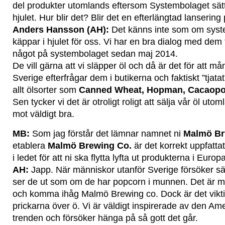
del produkter utomlands eftersom Systembolaget sätt
hjulet. Hur blir det? Blir det en efterlängtad lanseri
Anders Hansson (AH):
Det känns inte som om syste
käppar i hjulet för oss. Vi har en bra dialog med dem tr
något på systembolaget sedan maj 2014.
De vill gärna att vi släpper öl och då är det för att m
Sverige efterfrågar dem i butikerna och faktiskt ”tjat
allt ölsorter som
Canned Wheat, Hopman, Cacaopo
Sen tycker vi det är otroligt roligt att sälja vår öl uto
mot väldigt bra.
MB:
Som jag förstår det lämnar namnet ni
Malmö B
etablera
Malmö Brewing Co.
är det korrekt uppfatta
i ledet för att ni ska flytta lyfta ut produkterna i Europ
AH:
Japp. När människor utanför Sverige försöker 
ser de ut som om de har popcorn i munnen. Det är my
och komma ihåg Malmö Brewing co. Dock är det viktig
prickarna över ö. Vi är väldigt inspirerade av den Am
trenden och försöker hänga på så gott det går.