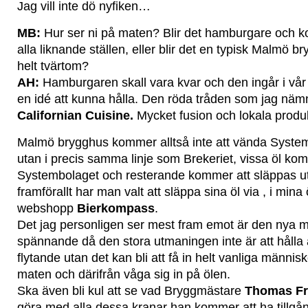
Jag vill inte dö nyfiken…
MB:
Hur ser ni på maten? Blir det hamburgare och 
alla liknande ställen, eller blir det en typisk Malmö br
helt tvärtom?
AH:
Hamburgaren skall vara kvar och den ingår i vår 
en idé att kunna hålla. Den röda tråden som jag näm
Californian Cuisine.
Mycket fusion och lokala produk
Malmö brygghus kommer alltså inte att vända System
utan i precis samma linje som Brekeriet, vissa öl ko
Systembolaget och resterande kommer att släppas 
framförallt har man valt att släppa sina öl via , i mi
webshopp
Bierkompass
.
Det jag personligen ser mest fram emot är den nya 
spännande då den stora utmaningen inte är att hålla 
flytande utan det kan bli att få in helt vanliga männis
maten och därifrån våga sig in på ölen.
Ska även bli kul att se vad Bryggmästare
Thomas F
göra med alla dessa kranar han kommer att ha tillgång 