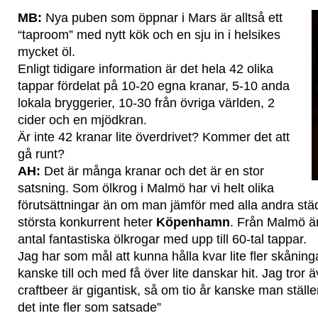
MB:
Nya puben som öppnar i Mars är alltså ett
“taproom” med nytt kök och en sju in i helsikes
mycket öl.
Enligt tidigare information är det hela 42 olika
tappar fördelat på 10-20 egna kranar, 5-10 anda
lokala bryggerier, 10-30 från övriga världen, 2
cider och en mjödkran.
Är inte 42 kranar lite överdrivet? Kommer det att
gå runt?
AH:
Det är många kranar och det är en stor
satsning. Som ölkrog i Malmö har vi helt olika
förutsättningar än om man jämför med alla andra städ
största konkurrent heter
Köpenhamn
. Från Malmö är 
antal fantastiska ölkrogar med upp till 60-tal tappar.
Jag har som mål att kunna hålla kvar lite fler skånin
kanske till och med få över lite danskar hit. Jag tror
craftbeer är gigantisk, så om tio år kanske man ställe
det inte fler som satsade”