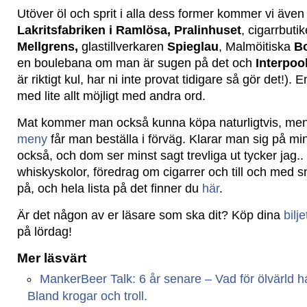
Utöver öl och sprit i alla dess former kommer vi även 
Lakritsfabriken i Ramlösa, Pralinhuset
, cigarrbuti
Mellgrens,
glastillverkaren
Spieglau
, Malmöitiska
Bo
en boulebana om man är sugen på det och
Interpoo
är riktigt kul, har ni inte provat tidigare så gör det!). 
med lite allt möjligt med andra ord.
Mat kommer man också kunna köpa naturligtvis, men 
meny
får man beställa i förväg. Klarar man sig på min
också, och dom ser minst sagt trevliga ut tycker jag.
whiskyskolor, föredrag om cigarrer och till och med s
på, och hela lista på det finner du
här
.
Är det någon av er läsare som ska dit? Köp dina
bilje
på lördag!
Mer läsvärt
MankerBeer Talk: 6 år senare – Vad för ölvärld har
Bland krogar och troll.