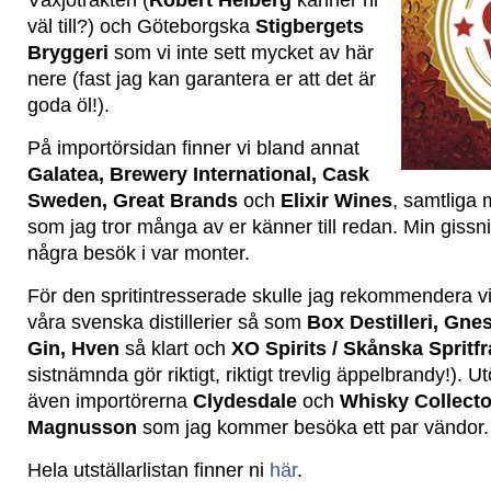
Växjötrakten (
Robert Helberg
känner ni
väl till?) och Göteborgska
Stigbergets
Bryggeri
som vi inte sett mycket av här
nere (fast jag kan garantera er att det är
goda öl!).
På importörsidan finner vi bland annat
Galatea, Brewery International, Cask
Sweden, Great Brands
och
Elixir Wines
, samtliga 
som jag tror många av er känner till redan. Min gissnin
några besök i var monter.
För den spritintresserade skulle jag rekommendera vis
våra svenska distillerier så som
Box Destilleri, Gne
Gin, Hven
så klart och
XO Spirits / Skånska Spritf
sistnämnda gör riktigt, riktigt trevlig äppelbrandy!). 
även importörerna
Clydesdale
och
Whisky Collecto
Magnusson
som jag kommer besöka ett par vändor.
Hela utställarlistan finner ni
här
.