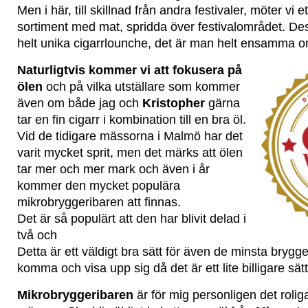
Men i här, till skillnad från andra festivaler, möter vi e
sortiment med mat, spridda över festivalområdet. D
helt unika cigarrlounche, det är man helt ensamma om
Naturligtvis kommer vi att fokusera på
ölen
och på vilka utställare som kommer
även om både jag och
Kristopher
gärna
tar en fin cigarr i kombination till en bra öl.
Vid de tidigare mässorna i Malmö har det
varit mycket sprit, men det märks att ölen
tar mer och mer mark och även i år
kommer den mycket populära
mikrobryggeribaren att finnas.
Det är så populärt att den har blivit delad i
två och
Detta är ett väldigt bra sätt för även de minsta brygg
komma och visa upp sig då det är ett lite billigare sätt
Mikrobryggeribaren
är för mig personligen det rolig