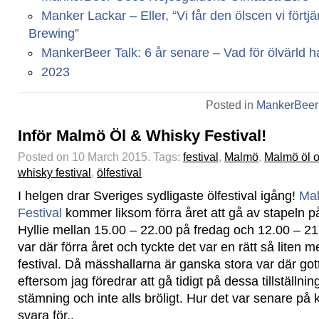
Manker Lackar – Eller, “Vi får den ölscen vi fört
Brewing”
MankerBeer Talk: 6 år senare – Vad för ölvärld har
2023
Posted in
MankerBeer
Inför Malmö Öl & Whisky Festival!
Posted on 10 March 2015.
Tags:
festival
,
Malmö
,
Malmö öl 
whisky festival
,
ölfestival
I helgen drar Sveriges sydligaste ölfestival igång!
Mal
Festival
kommer liksom förra året att gå av stapeln p
Hyllie mellan 15.00 – 22.00 på fredag och 12.00 – 21
var där förra året och tyckte det var en rätt så liten me
festival. Då mässhallarna är ganska stora var där got
eftersom jag föredrar att gå tidigt på dessa tillställni
stämning och inte alls bröligt. Hur det var senare på k
svara för..