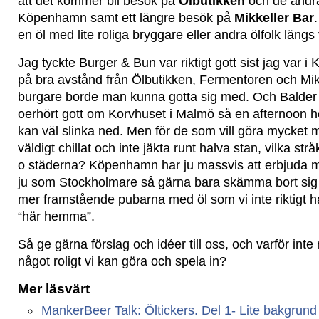
att det kommer bli besök på
Ölbutikken
och de andra
Köpenhamn samt ett längre besök på
Mikkeller Bar
en öl med lite roliga bryggare eller andra ölfolk längs 
Jag tyckte Burger & Bun var riktigt gott sist jag var i 
på bra avstånd från Ölbutikken, Fermentoren och Mikk
burgare borde man kunna gotta sig med. Och Balder 
oerhört gott om Korvhuset i Malmö så en afternoon 
kan väl slinka ned. Men för de som vill göra mycket
väldigt chillat och inte jäkta runt halva stan, vilka str
o städerna? Köpenhamn har ju massvis att erbjuda m
ju som Stockholmare så gärna bara skämma bort sig 
mer framstående pubarna med öl som vi inte riktigt ha
“här hemma”.
Så ge gärna förslag och idéer till oss, och varför inte
något roligt vi kan göra och spela in?
Mer läsvärt
MankerBeer Talk: Öltickers. Del 1- Lite bakgrund