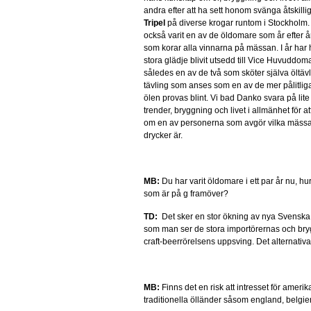
andra efter att ha sett honom svänga åtskill
Tripel
på diverse krogar runtom i Stockholm.
också varit en av de öldomare som år efter å
som korar alla vinnarna på mässan. I år har h
stora glädje blivit utsedd till Vice Huvuddom
således en av de två som sköter själva öltäv
tävling som anses som en av de mer pålitliga
ölen provas blint. Vi bad Danko svara på lite
trender, bryggning och livet i allmänhet för a
om en av personerna som avgör vilka mäss
drycker är.
MB:
Du har varit öldomare i ett par år nu, hu
som är på g framöver?
TD:
Det sker en stor ökning av nya Svenska s
som man ser de stora importörernas och bryg
craft-beerrörelsens uppsving. Det alternativa
MB:
Finns det en risk att intresset för amer
traditionella ölländer såsom england, belgie