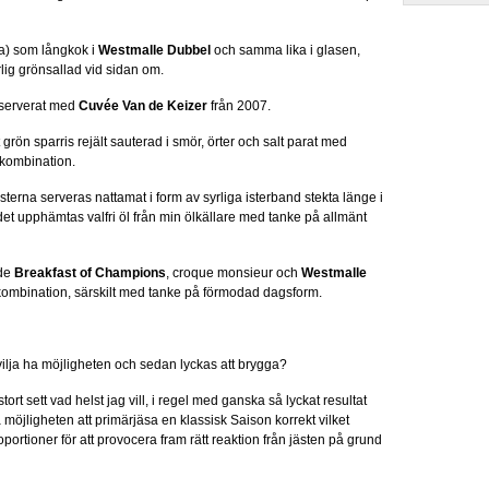
a) som långkok i
Westmalle Dubbel
och samma lika i glasen,
g grönsallad vid sidan om.
r serverat med
Cuvée Van de Keizer
från 2007.
rön sparris rejält sauterad i smör, örter och salt parat med
 kombination.
erna serveras nattamat i form av syrliga isterband stekta länge i
et upphämtas valfri öl från min ölkällare med tanke på allmänt
ade
Breakfast of Champions
, croque monsieur och
Westmalle
kombination, särskilt med tanke på förmodad dagsform.
 vilja ha möjligheten och sedan lyckas att brygga?
tort sett vad helst jag vill, i regel med ganska så lyckat resultat
 möjligheten att primärjäsa en klassisk Saison korrekt vilket
portioner för att provocera fram rätt reaktion från jästen på grund