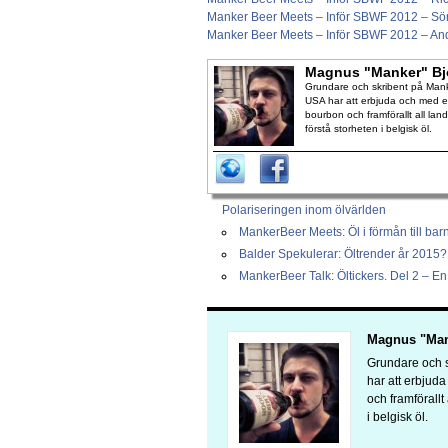
Manker Beer Meets – Inför SBWF 2012 – S
Manker Beer Meets – Inför SBWF 2012 – Ande
Magnus "Manker" Bj
Grundare och skribent på Manke
USA har att erbjuda och med en
bourbon och framförallt all lan
förstå storheten i belgisk öl.
Polariseringen inom ölvärlden
MankerBeer Meets: Öl i förmån till ba
Balder Spekulerar: Öltrender år 2015?
MankerBeer Talk: Öltickers. Del 2 – En 
Magnus "Man
Grundare och s
har att erbjud
och framförallt
i belgisk öl.