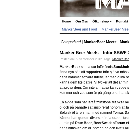
Home
Om Oss
Ölkunskap
»
Kontakt
MankerBeer and Food
MankerBeer Meet
Categorized |
MankerBeer Meets:
,
Mank
Manker Beer Meets – Inför SBWF 
Posted on 05 September 2012.
Tags:
Manker Bee
MankerBeer
storsatsar inför årets
Stockhol
finna nya sätt att rapportera från själva mäs
detta kommer att vara intervjuer med olika br
känna dem lite bättre. Vi tycker att det är min
att prova dem. Om inte annat så kan det ge s
kommer och vad som är på gång eller har ske
En av de som har lärt åtminstone
Manker
oe
öl och på oanade sätt inspirerat honom att l
Belgisk öl är en man med namnet
Tomas D
känner han genom diverse ölrelaterade foru
admin på
Rate Beer
,
BeerSwedenForum
et
hans kunskap om öl, bryggning och livet i a