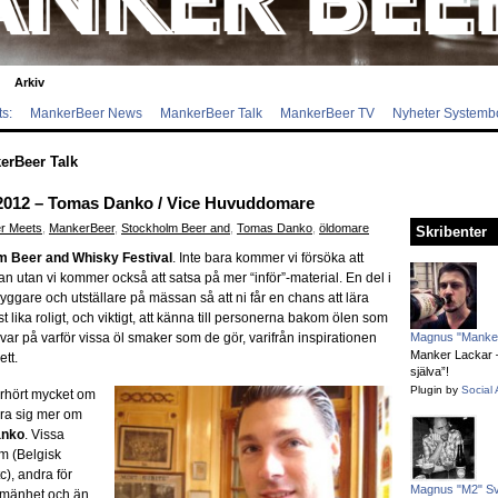
Arkiv
s:
MankerBeer News
MankerBeer Talk
MankerBeer TV
Nyheter Systemb
erBeer Talk
2012 – Tomas Danko / Vice Huvuddomare
r Meets
,
MankerBeer
,
Stockholm Beer and
,
Tomas Danko
,
öldomare
Skribenter
m Beer and Whisky Festival
. Inte bara kommer vi försöka att
san utan vi kommer också att satsa på mer “inför”-material. En del i
yggare och utställare på mässan så att ni får en chans att lära
st lika roligt, och viktigt, att känna till personerna bakom ölen som
var på varför vissa öl smaker som de gör, varifrån inspirationen
Magnus "Manker
Manker Lackar – 
tt.
själva”!
Plugin by
Social 
rhört mycket om
ära sig mer om
anko
. Vissa
m (Belgisk
c), andra för
Magnus "M2" S
llmänhet och än