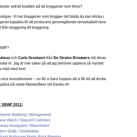
änder sett till kvaliten på de bryggerier som finns?
assligan. Vi har bryggerier som brygger det bästa du kan dricka i
ggerier kapabla till att producera genomgående remarkabelt rena
från bryggning till bryggning.
SBWF?
utteau
och
Carlo Grootaert
från
De Struise Brouwers
vid deras
iotal öl. Jag är inte säker på att jag behöver uppleva så mycket
 nöjd med livet.
ice huvuddomare – nu får vi bara hoppas att vi får tid att dricka
 spåna på nästa MankerBeer mit Danko-öl!
ör SBWF 2012:
rianne Wallberg / Mässgeneral
e Welch / Sixpoint Craft Ales
omas Hoelgaard / Xbeeriment
s Slotte / Slottskällan
chard Burhouse/ Magic Rock Brewing