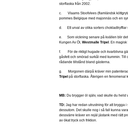
storflaska från 2002.
c. Vlaams Stoofvlees (flamländsk köttgryt
pommes Belgique med majonnäs och en syrli
d. Ett urval av olika sorters chokladtryffla
e. Som vickning senare på kvällen blir det g
Kungen Av Öl,
Westmalle Tripel
. En magisk
f. För de riktigt hugade och kvarblivna gäst
gåsfett och smörad surkål med kummin. Till d
rådande tillstånd bland gästerna.
g. Morgonen därpå kräver min patenter
Tripel
på storflaska. Återigen en fenomenal 
MB:
Du brygger öl själv, vad skulle du helst
TD:
Jag har redan utrustning för att brygga i s
dessutom. Det skulle nog i så fall kunna vara
dessvärre kräver en rejäl jästank med rätt pro
av ökat tryck och friktion.