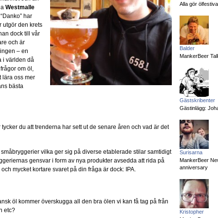
Alla gör ölfesti
iga
Westmalle
 “Danko” har
r utgör den krets
an dock till vår
are och är
Balder
lingen – en
MankerBeer Talk
 i världen då
 frågor om öl,
tt lära oss mer
ans bästa
Gästskribenter
Gästinlägg: Joha
r tycker du att trenderna har sett ut de senare åren och vad är det
måbryggerier vilka ger sig på diverse etablerade stilar samtidigt
Surisarna
geriernas gensvar i form av nya produkter avsedda att rida på
MankerBeer News:
anniversary
 och mycket kortare svaret på din fråga är dock: IPA.
ikansk öl kommer överskugga all den bra ölen vi kan få tag på från
n etc?
Kristopher