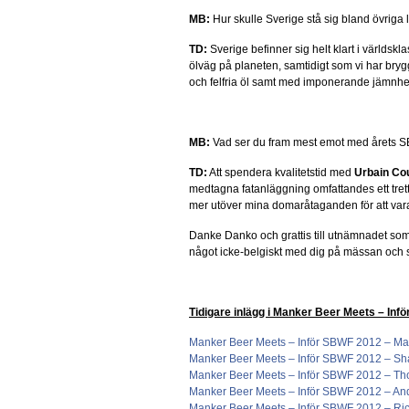
MB:
Hur skulle Sverige stå sig bland övriga l
TD:
Sverige befinner sig helt klart i världskl
ölväg på planeten, samtidigt som vi har bry
och felfria öl samt med imponerande jämnhet 
MB:
Vad ser du fram mest emot med årets 
TD:
Att spendera kvalitetstid med
Urbain Co
medtagna fatanläggning omfattandes ett trett
mer utöver mina domaråtaganden för att vara
Danke Danko och grattis till utnämnadet som v
något icke-belgiskt med dig på mässan och
Tidigare inlägg i Manker Beer Meets – Inf
Manker Beer Meets – Inför SBWF 2012 – Ma
Manker Beer Meets – Inför SBWF 2012 – Shan
Manker Beer Meets – Inför SBWF 2012 – Th
Manker Beer Meets – Inför SBWF 2012 – Ander
Manker Beer Meets – Inför SBWF 2012 – Ri