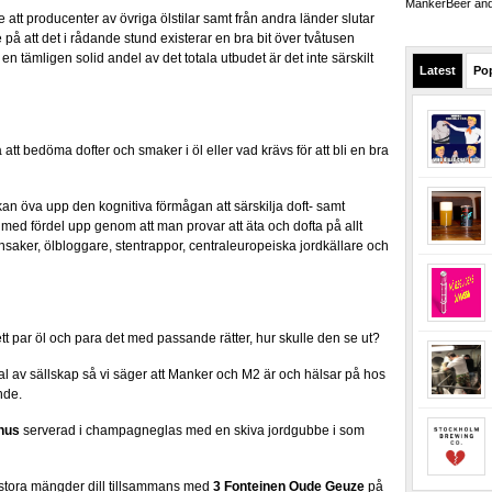
MankerBeer and 
att producenter av övriga ölstilar samt från andra länder slutar
på att det i rådande stund existerar en bra bit över tvåtusen
n tämligen solid andel av det totala utbudet är det inte särskilt
Latest
Po
t bedöma dofter och smaker i öl eller vad krävs för att bli en bra
an öva upp den kognitiva förmågan att särskilja doft- samt
med fördel upp genom att man provar att äta och dofta på allt
rönsaker, ölbloggare, stentrappor, centraleuropeiska jordkällare och
 par öl och para det med passande rätter, hur skulle den se ut?
l av sällskap så vi säger att Manker och M2 är och hälsar på hos
nde.
nus
serverad i champagneglas med en skiva jordgubbe i som
stora mängder dill tillsammans med
3 Fonteinen Oude Geuze
på