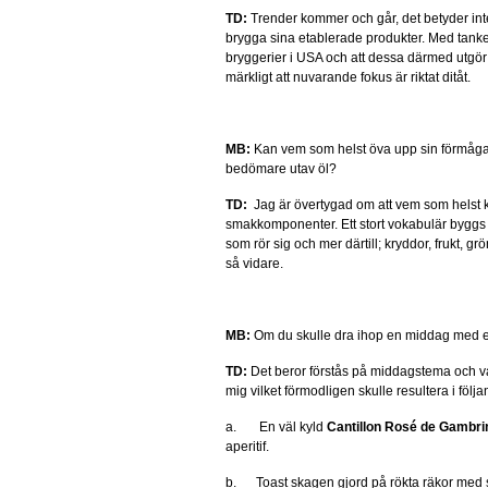
TD:
Trender kommer och går, det betyder inte 
brygga sina etablerade produkter. Med tanke 
bryggerier i USA och att dessa därmed utgör e
märkligt att nuvarande fokus är riktat ditåt.
MB:
Kan vem som helst öva upp sin förmåga at
bedömare utav öl?
TD:
Jag är övertygad om att vem som helst k
smakkomponenter. Ett stort vokabulär byggs 
som rör sig och mer därtill; kryddor, frukt, g
så vidare.
MB:
Om du skulle dra ihop en middag med ett
TD:
Det beror förstås på middagstema och va
mig vilket förmodligen skulle resultera i följa
a. En väl kyld
Cantillon Rosé de Gambri
aperitif.
b. Toast skagen gjord på rökta räkor med 