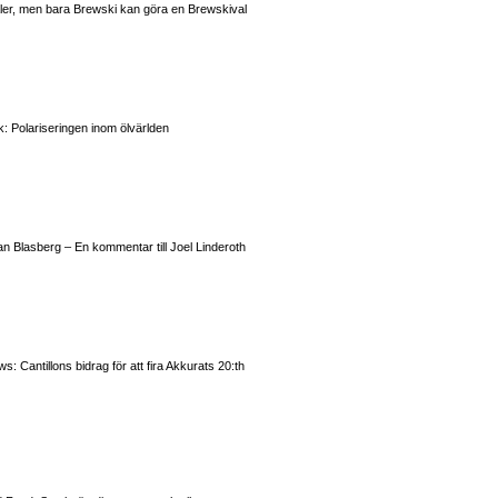
valer, men bara Brewski kan göra en Brewskival
: Polariseringen inom ölvärlden
n Blasberg – En kommentar till Joel Linderoth
 Cantillons bidrag för att fira Akkurats 20:th