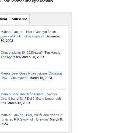
Food: Smaksätt dina egna cocktails
pular
Subscribe
Manker Lackar – Eller “Gott nytt år, en
oönskad kritik mot oss själva”!
December
30, 2023
Ölrecensioner för 2020-talet?: Ten Hands
The Agent IPA
March 20, 2023
MankerBeer Goes Nöjesguidens Ölmässa
25/3 – Vinn biljetter!
March 16, 2023
MankerBeer Talk: 6 år senare – Vad för
ölvärld har vi fått? Del 2. Bland krogar och
troll.
March 13, 2023
Manker Lackar – Eller, “Vi får den ölscen vi
förtjänar, RIP Stockholm Brewing”
March 8,
2023