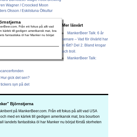
ören Wagner / Croocked Moon
rs Olsson / Eskilstuna Ölkultur
örnstjerna
Mer läsvärt
rBeer.com. Från ett fokus på allt vad
 kärlek till gedigen amerikansk mat, bra
MankerBeer Talk: 6 år
dets fantastiska öl har Manker nu börjat
senare – Vad för ölvärld har
vi fått? Del 2. Bland krogar
och troll.
MankerBeer Talk:
rncancerfonden
 Hur gick det sen?
tickers syn på det
ker" Björnstjerna
kribent på MankerBeer.com. Från ett fokus på allt vad USA
a och med en kärlek till gedigen amerikansk mat, bra bourbon
 all landets fantastiska öl har Manker nu börjat förstå storheten