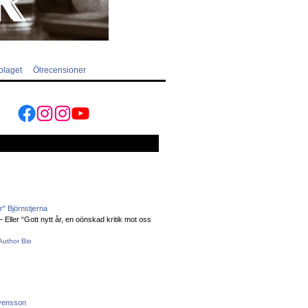
olaget
Ölrecensioner
Facebook
Instagram
Instagram
YouTube
" Björnstjerna
Eller “Gott nytt år, en oönskad kritik mot oss
Author Bio
vensson