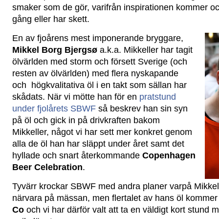
smaker som de gör, varifrån inspirationen kommer o
gång eller har skett.
En av fjoårens mest imponerande bryggare,
Mikkel Borg Bjergsø
a.k.a. Mikkeller har tagit
ölvärlden med storm och försett Sverige (och
resten av ölvärlden) med flera nyskapande
och högkvalitativa öl i en takt som sällan har
skådats. När vi mötte han för en
pratstund
under fjolårets SBWF
så beskrev han sin syn
på öl och gick in på drivkraften bakom
Mikkeller, något vi har sett mer konkret genom
alla de öl han har släppt under året samt det
hyllade och snart återkommande
Copenhagen
Beer Celebration
.
Tyvärr krockar SBWF med andra planer varpå Mikkel 
närvara på mässan, men flertalet av hans öl kommer 
Co
och vi har därför valt att ta en väldigt kort stund