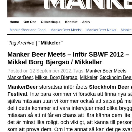
Home
Om Oss
Ölkunskap
»
Kontakt
Arkiv
MankerBeer and Food
MankerBeer Meets:
MankerBeer News
Manker
Tag Archive |
"Mikkeler"
Manker Beer Meets – Inför SBWF 2012 –
Mikkel Borg Bjergsö / Mikkeller
Posted on 12 September 2012.
Tags:
Manker Beer Meets
,
MankerBeer
,
Mikkel Borg Bjergsø
,
Mikkeler
,
Stockholm Beer
MankerBeer
storsatsar inför årets
Stockholm Beer 
Festival
. Inte bara kommer vi försöka att finna nya sä
själva mässan utan vi kommer också att satsa på mer 
del i detta kommer att vara intervjuer med olika brygg
mässan så att ni får en chans att lära känna dem lite b
det är minst lika roligt, och viktigt, att känna till pe
som att prova dem. Om inte annat så kan det ge svar 