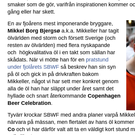
smaker som de gör, varifrån inspirationen kommer o
gång eller har skett.
En av fjoårens mest imponerande bryggare,
Mikkel Borg Bjergsø
a.k.a. Mikkeller har tagit
ölvärlden med storm och försett Sverige (och
resten av ölvärlden) med flera nyskapande
och högkvalitativa öl i en takt som sällan har
skådats. När vi mötte han för en
pratstund
under fjolårets SBWF
så beskrev han sin syn
på öl och gick in på drivkraften bakom
Mikkeller, något vi har sett mer konkret genom
alla de öl han har släppt under året samt det
hyllade och snart återkommande
Copenhagen
Beer Celebration
.
Tyvärr krockar SBWF med andra planer varpå Mikkel 
närvara på mässan, men flertalet av hans öl kommer 
Co
och vi har därför valt att ta en väldigt kort stund