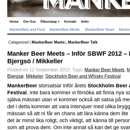
Home
Om Oss
Ölkunskap
»
Kontakt
Arkiv
MankerBeer and Food
MankerBeer Meets:
MankerBeer News
Manker
Categorized |
MankerBeer Meets:
,
MankerBeer Talk
Manker Beer Meets – Inför SBWF 2012 – 
Bjergsö / Mikkeller
Posted on 12 September 2012.
Tags:
Manker Beer Meets
,
M
Bjergsø
,
Mikkeler
,
Stockholm Beer and Whisky Festival
MankerBeer
storsatsar inför årets
Stockholm Beer 
Festival
. Inte bara kommer vi försöka att finna nya sä
själva mässan utan vi kommer också att satsa på mer 
del i detta kommer att vara intervjuer med olika brygg
mässan så att ni får en chans att lära känna dem lite b
det är minst lika roligt, och viktigt, att känna till pe
som att prova dem. Om inte annat så kan det ge svar 