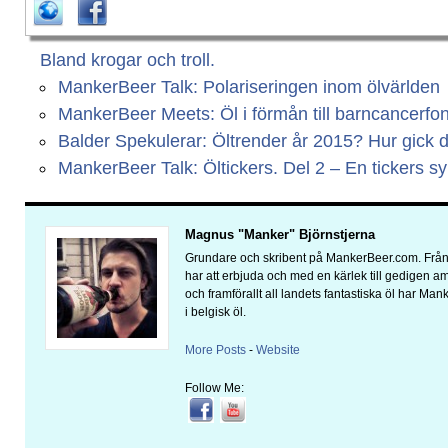
Bland krogar och troll.
MankerBeer Talk: Polariseringen inom ölvärlden
MankerBeer Meets: Öl i förmån till barncancerfo
Balder Spekulerar: Öltrender år 2015? Hur gick 
MankerBeer Talk: Öltickers. Del 2 – En tickers s
Magnus "Manker" Björnstjerna
Grundare och skribent på MankerBeer.com. Från 
har att erbjuda och med en kärlek till gedigen 
och framförallt all landets fantastiska öl har Man
i belgisk öl.
More Posts
-
Website
Follow Me: