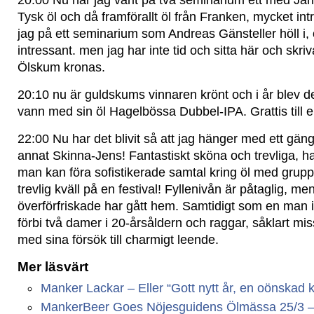
20:00 Nu har jag varit på två seminarium ett med J
Tysk öl och då framförallt öl från Franken, mycket in
jag på ett seminarium som Andreas Gänsteller höll i, 
intressant. men jag har inte tid och sitta här och skriv
Ölskum kronas.
20:10 nu är guldskums vinnaren krönt och i år blev 
vann med sin öl Hagelbössa Dubbel-IPA. Grattis till e
22:00 Nu har det blivit så att jag hänger med ett gäng
annat Skinna-Jens! Fantastiskt sköna och trevliga, 
man kan föra sofistikerade samtal kring öl med grupp
trevlig kväll på en festival! Fyllenivån är påtaglig, me
överförfriskade har gått hem. Samtidigt som en man i
förbi två damer i 20-årsåldern och raggar, såklart mis
med sina försök till charmigt leende.
Mer läsvärt
Manker Lackar – Eller “Gott nytt år, en oönskad kr
MankerBeer Goes Nöjesguidens Ölmässa 25/3 – Vi