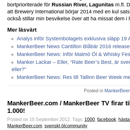
bortprioriterade för
Russian River, Lagunitas
m.fl. D
att Brewery International börjar 2014 med en kul satsni
också stillar min besvikelse över att ha missat dem i 
Mer läsvärt
Analys inför Systembolagets exklusiva släpp 19
MankerBeer News Cantillon Blåbär 2016 releas
MankerBeer News: Inför Malmö Öl & Whisky Festi
Manker Lackar – Eller, “Rate Beer’s Best, är svens
eller?”
MankerBeer News: Res till Tallinn Beer Week me
Posted in
MankerBeer
MankerBeer.com / MankerBeer TV firar til
1.000!
Posted on 10 September 2012.
Tags:
1000
,
facebook
,
hästa
MankerBeer.com
,
svenskt ölcommunity