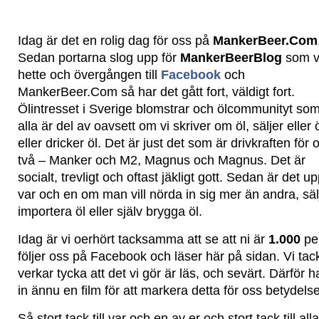
Idag är det en rolig dag för oss på
MankerBeer.Com
Sedan portarna slog upp för
MankerBeerBlog
som v
hette och övergången till
Facebook
och
MankerBeer.Com så har det gått fort, väldigt fort.
Ölintresset i Sverige blomstrar och ölcommunityt som
alla är del av oavsett om vi skriver om öl, säljer eller 
eller dricker öl. Det är just det som är drivkraften för 
två – Manker och M2, Magnus och Magnus. Det är
socialt, trevligt och oftast jäkligt gott. Sedan är det upp
var och en om man vill nörda in sig mer än andra, säl
importera öl eller själv brygga öl.
Idag är vi oerhört tacksamma att se att ni är
1.000
pe
följer oss på Facebook och läser här på sidan. Vi tack
verkar tycka att det vi gör är läs, och sevärt. Därför 
in ännu en film för att markera detta för oss betydelse
Så stort tack till var och en av er och stort tack till all