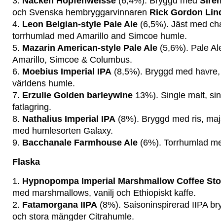
3.
Näcken Hopfenweisse
(6,4%). Bryggd med
Sire
och Svenska hembryggarvinnaren
Rick Gordon Lin
4.
Leon Belgian-style Pale Ale
(6,5%). Jäst med ch
torrhumlad med Amarillo and Simcoe humle.
5.
Mazarin American-style Pale Ale
(5,6%). Pale A
Amarillo, Simcoe & Columbus.
6.
Moebius Imperial IPA
(8,5%). Bryggd med havre,
världens humle.
7.
Erzulie Golden barleywine
13%). Single malt, si
fatlagring.
8.
Nathalius Imperial IPA
(8%). Bryggd med ris, maj
med humlesorten Galaxy.
9.
Bacchanale Farmhouse Ale
(6%). Torrhumlad me
Flaska
1.
Hypnopompa Imperial Marshmallow Coffee Sto
med marshmallows, vanilj och Ethiopiskt kaffe.
2.
Fatamorgana IIPA
(8%). Saisoninspirerad IIPA br
och stora mängder Citrahumle.