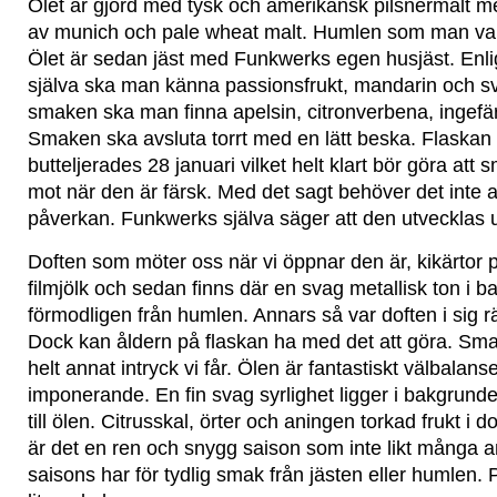
Ölet är gjord med tysk och amerikansk pilsnermalt med
av munich och pale wheat malt. Humlen som man val
Ölet är sedan jäst med Funkwerks egen husjäst. Enl
själva ska man känna passionsfrukt, mandarin och sva
smaken ska man finna apelsin, citronverbena, ingefä
Smaken ska avsluta torrt med en lätt beska. Flaska
butteljerades 28 januari vilket helt klart bör göra at
mot när den är färsk. Med det sagt behöver det inte 
påverkan. Funkwerks själva säger att den utvecklas u
Doften som möter oss när vi öppnar den är, kikärtor på
filmjölk och sedan finns där en svag metallisk ton i 
förmodligen från humlen. Annars så var doften i sig r
Dock kan åldern på flaskan ha med det att göra. Sma
helt annat intryck vi får. Ölen är fantastiskt välbalans
imponerande. En fin svag syrlighet ligger i bakgrund
till ölen. Citrusskal, örter och aningen torkad frukt i 
är det en ren och snygg saison som inte likt många 
saisons har för tydlig smak från jästen eller humlen. 