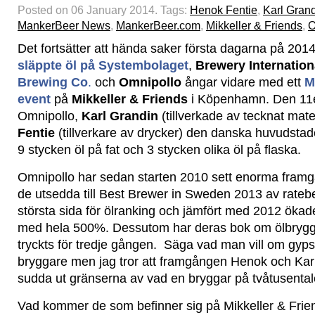
Posted on 06 January 2014.
Tags:
Henok Fentie
,
Karl Gran
MankerBeer News
,
MankerBeer.com
,
Mikkeller & Friends
,
O
Det fortsätter att hända saker första dagarna på 201
släppte öl på Systembolaget
,
Brewery Internation
Brewing Co
.
och
Omnipollo
ångar vidare med ett
M
event
på
Mikkeller & Friends
i Köpenhamn. Den 11e 
Omnipollo,
Karl Grandin
(tillverkade av tecknat mate
Fentie
(tillverkare av drycker) den danska huvudsta
9 stycken öl på fat och 3 stycken olika öl på flaska.
Omnipollo har sedan starten 2010 sett enorma fram
de utsedda till Best Brewer in Sweden 2013 av rateb
största sida för ölranking och jämfört med 2012 öka
med hela 500%. Dessutom har deras bok om ölbryggn
tryckts för tredje gången. Säga vad man vill om gyp
bryggare men jag tror att framgången Henok och Karl ha
sudda ut gränserna av vad en bryggar på tvåtusental
Vad kommer de som befinner sig på Mikkeller & Frie