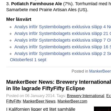
3.
Potlatch Farmhouse Ale
(7%). Torrhumlad med h
Samarbete med Prairie Artisan Ales (US).
Mer läsvärt
Analys inför Systembolagets exklusiva släpp 4 N
Analys inför Systembolagets exklusiva släpp 21 
Analys inför Systembolagets exklusiva släpp 7 O
Analys inför Systembolagets exklusiva släpp 16 
Analys inför Systembolagets exklusiva släpp 2 S
Oktoberfest 1 sept
Posted in
MankerBeer
MankerBeer News: Brewery International
in lite lagrade FiftyFifty Eclipse
Posted on 06 January 2014.
Tags:
Brewery International
,
Ec
FiftyFifty
,
MankerBeer News
,
MankerBeer.com
I Kalifornien ligger ett litet samhälle