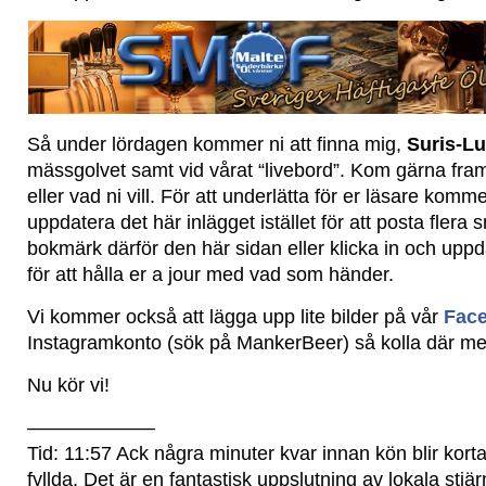
Så under lördagen kommer ni att finna mig,
Suris-L
mässgolvet samt vid vårat “livebord”. Kom gärna fra
eller vad ni vill. För att underlätta för er läsare komm
uppdatera det här inlägget istället för att posta flera
bokmärk därför den här sidan eller klicka in och upp
för att hålla er a jour med vad som händer.
Vi kommer också att lägga upp lite bilder på vår
Fac
Instagramkonto (sök på MankerBeer) så kolla där me
Nu kör vi!
——————–
Tid: 11:57 Ack några minuter kvar innan kön blir korta
fyllda. Det är en fantastisk uppslutning av lokala stjär