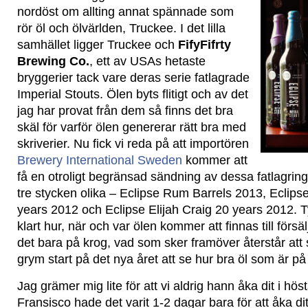
nordöst om allting annat spännade som
rör öl och ölvärlden, Truckee. I det lilla
samhället ligger Truckee och
FifyFifrty
Brewing Co.
, ett av USAs hetaste
bryggerier tack vare deras serie fatlagrade
Imperial Stouts. Ölen byts flitigt och av det
jag har provat från dem så finns det bra
skäl för varför ölen genererar rätt bra med
skriverier. Nu fick vi reda på att importören
Brewery International Sweden
kommer att
få en otroligt begränsad sändning av dessa fatlagring
tre stycken olika – Eclipse Rum Barrels 2013, Eclipse
years 2012 och Eclipse Elijah Craig 20 years 2012. Ty
klart hur, när och var ölen kommer att finnas till försäl
det bara på krog, vad som sker framöver återstår att
grym start på det nya året att se hur bra öl som är på 
Jag grämer mig lite för att vi aldrig hann åka dit i h
Fransisco hade det varit 1-2 dagar bara för att åka dit