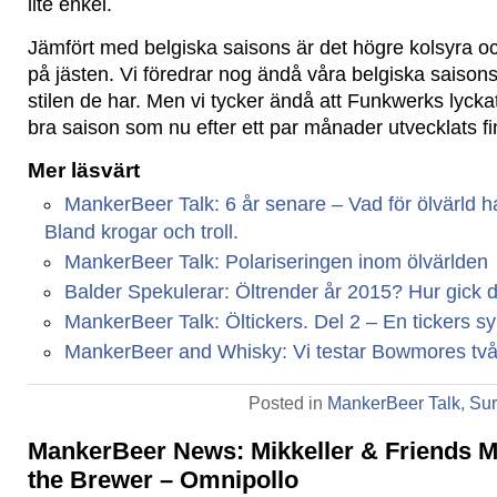
lite enkel.
Jämfört med belgiska saisons är det högre kolsyra o
på jästen. Vi föredrar nog ändå våra belgiska saisons
stilen de har. Men vi tycker ändå att Funkwerks lyckat
bra saison som nu efter ett par månader utvecklats fi
Mer läsvärt
MankerBeer Talk: 6 år senare – Vad för ölvärld har
Bland krogar och troll.
MankerBeer Talk: Polariseringen inom ölvärlden
Balder Spekulerar: Öltrender år 2015? Hur gick 
MankerBeer Talk: Öltickers. Del 2 – En tickers s
MankerBeer and Whisky: Vi testar Bowmores två 
Posted in
MankerBeer Talk
,
Sur
MankerBeer News: Mikkeller & Friends M
the Brewer – Omnipollo