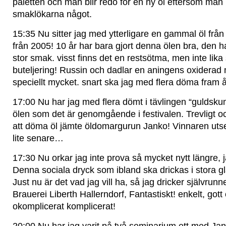
paletten och man blir redo för en ny öl eftersom man 
smaklökarna något.
15:35 Nu sitter jag med ytterligare en gammal öl från 
från 2005! 10 år har bara gjort denna ölen bra, den h
stor smak. visst finns det en restsötma, men inte lika
buteljering! Russin och dadlar en aningens oxiderad
speciellt mycket. snart ska jag med flera döma fram å
17:00 Nu har jag med flera dömt i tävlingen “guldsku
ölen som det är genomgående i festivalen. Trevligt och 
att döma öl jämte öldomargurun Janko! Vinnaren utse
lite senare…
17:30 Nu orkar jag inte prova så mycket nytt längre, ja
Denna sociala dryck som ibland ska drickas i stora g
Just nu är det vad jag vill ha, så jag dricker självrunn
Brauerei Liberth Hallerndorf, Fantastiskt! enkelt, gott
okomplicerat komplicerat!