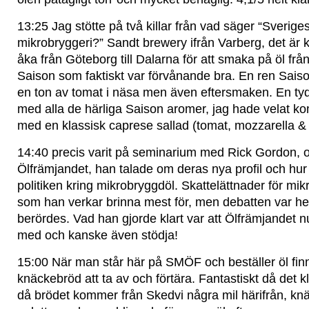
13:25 Jag stötte på två killar från vad säger “Sverige
mikrobryggeri?” Sandt brewery ifrån Varberg, det är 
åka från Göteborg till Dalarna för att smaka på öl fr
Saison som faktiskt var förvånande bra. En ren Sais
en ton av tomat i näsa men även eftersmaken. En ty
med alla de härliga Saison aromer, jag hade velat k
med en klassisk caprese sallad (tomat, mozzarella & b
14:40 precis varit på seminarium med Rick Gordon, 
Ölfrämjandet, han talade om deras nya profil och hur d
politiken kring mikrobryggdöl. Skattelättnader för mik
som han verkar brinna mest för, men debatten var h
berördes. Vad han gjorde klart var att Ölfrämjandet n
med och kanske även stödja!
15:00 När man står här på SMÖF och beställer öl finn
knäckebröd att ta av och förtära. Fantastiskt då det kl
då brödet kommer från Skedvi några mil härifrån, kn