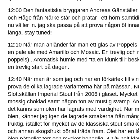
12:00 Den fantastiska bryggaren Andreas Gänställer 
och Håge från Närke står och pratar i ett hörn samt
nu väller in. jag ska passa på att prova någon öl innan
långa. stay tuned!
12:10 När man anländer får man ett glas av Poppels
en pale ale med Amarillo och Mosaic. En trevlig och r
poppels) . Aromatisk humle med “ta en klunk till” besk
en trevlig start på dagen.
12:40 När man är som jag och har en förkärlek till vi
prova de olika lagrade varianterna här på mässan. Nu
Slottskällan Imperial Stout från 2006 i glaset. Mycket
mossig choklad samt någon ton av mustig svamp. Ar
det känns som ölen har lagrats med värdighet. När
ölen, känner jag igen de lagrade smakerna från mång
fruktig, istället för mycket av de klassiska stout sma
och annan skogsfrukt börjat träda fram. Ölet har en 
ölen påtagligt torr och mycket behaglig. 4,1/5 helt kl