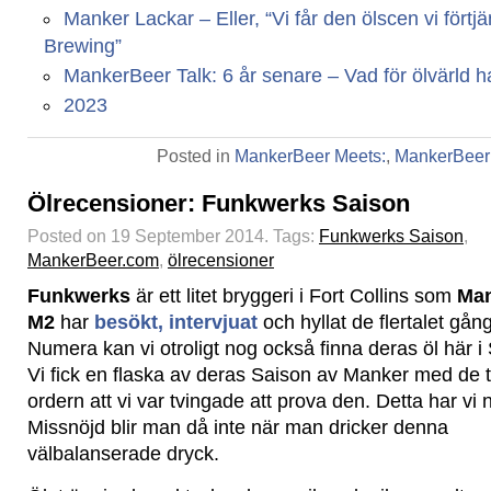
Manker Lackar – Eller, “Vi får den ölscen vi fört
Brewing”
MankerBeer Talk: 6 år senare – Vad för ölvärld har
2023
Posted in
MankerBeer Meets:
,
MankerBeer
Ölrecensioner: Funkwerks Saison
Posted on 19 September 2014.
Tags:
Funkwerks Saison
,
MankerBeer.com
,
ölrecensioner
Funkwerks
är ett litet bryggeri i Fort Collins som
Man
M2
har
besökt,
intervjuat
och hyllat de flertalet gång
Numera kan vi otroligt nog också finna deras öl här i
Vi fick en flaska av deras Saison av Manker med de t
ordern att vi var tvingade att prova den. Detta har vi n
Missnöjd blir man då inte när man dricker denna
välbalanserade dryck.