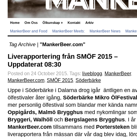
Home
Om Oss
Ölkunskap
»
Kontakt
Arkiv
MankerBeer and Food
MankerBeer Meets:
MankerBeer News
Manker
Tag Archive |
"MankerBeer.com"
Liverapportering från SMÖF 2015 –
Uppdaterat 08:30
Posted on 24 October 2015.
Tags:
liveblogg
,
MankerBeer
,
MankerBeer.com
,
SMÖF 2015
,
Söderbärke
Uppe i Söderbärke i Dalarna drog igår äntligen en a
ölfestivaler åter igång,
Söderbärke Mikro ÖlFestiva
mer personlig ölfestival som blandar mer kända na
Oppigårds, Malmö Brygghus
med nykomlingar so
Bryggeri, Walhöll
och
Bergslagens Brygghus
. I å
MankerBeer.com
tillsammans med
Portersteken
bl
liverapportera från mässan där vår dag blev idag, lör