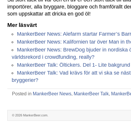
importörer, alla bryggare, bloggare och framförallt d
som uppskattar att dricka en god öl!
Mer läsvärt
MankerBeer News: Alefarm startar Farmer’s Barr
MankerBeer News: Kalifornien tar över Man in th
MankerBeer News: BrewDog bjuder in nordiska öl
världsrekord i crowdfunding, really?
MankerBeer Talk: Öltickers. Del 1- Lite bakgrund
MankerBeer Talk: Vad krävs för att vi ska se näs
bryggerier?
Posted in
MankerBeer News
,
MankerBeer Talk
,
MankerB
© 2026 MankerBeer.com.