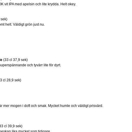
K vit IPA med apelsin och lite krydda. Helt okey.
 sek)
mt helt. Väldigt grön just nu.
le
(33 cl 37,9 sek)
uperspännande och tyvärr lite för dyrt.
3 cl 28,9 sek)
r mer mogen i doft och smak. Mycket humle och väldigt prisvärd.
33 cl 39,9 sek)
 beskan lika mycket som tidigare.