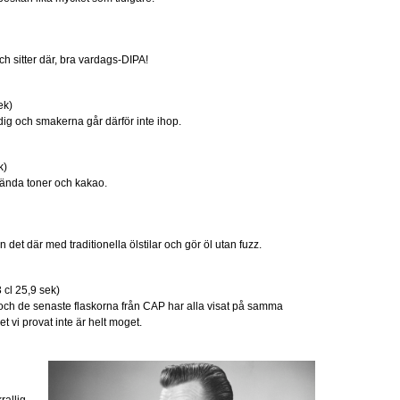
h sitter där, bra vardags-DIPA!
ek)
dig och smakerna går därför inte ihop.
k)
rända toner och kakao.
n det där med traditionella ölstilar och gör öl utan fuzz.
 cl 25,9 sek)
 och de senaste flaskorna från CAP har alla visat på samma
et vi provat inte är helt moget.