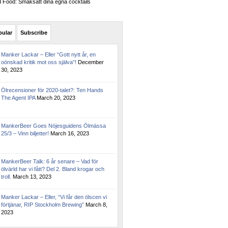
Food: Smaksätt dina egna cocktails
pular
Subscribe
Manker Lackar – Eller “Gott nytt år, en
oönskad kritik mot oss själva”!
December
30, 2023
Ölrecensioner för 2020-talet?: Ten Hands
The Agent IPA
March 20, 2023
MankerBeer Goes Nöjesguidens Ölmässa
25/3 – Vinn biljetter!
March 16, 2023
MankerBeer Talk: 6 år senare – Vad för
ölvärld har vi fått? Del 2. Bland krogar och
troll.
March 13, 2023
Manker Lackar – Eller, “Vi får den ölscen vi
förtjänar, RIP Stockholm Brewing”
March 8,
2023