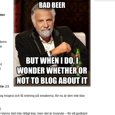
tter
Känns
är
k)
l
Ale
(33
nog mogna och få ordning på smakerna, för nu är den inte klar.
)
änns ölet inte riktigt klar, men det är lovande – för ett godkänt