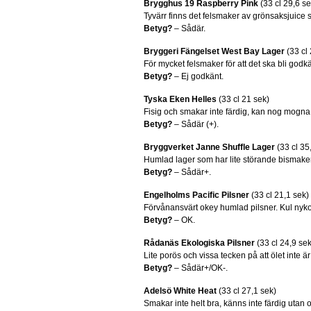
Brygghus 19 Raspberry Pink
(33 cl 29,6 se
Tyvärr finns det felsmaker av grönsaksjuice s
Betyg?
– Sådär.
Bryggeri Fängelset West Bay Lager
(33 cl 
För mycket felsmaker för att det ska bli godkä
Betyg?
– Ej godkänt.
Tyska Eken Helles
(33 cl 21 sek)
Fisig och smakar inte färdig, kan nog mogna l
Betyg?
– Sådär (+).
Bryggverket Janne Shuffle Lager
(33 cl 35
Humlad lager som har lite störande bismaker
Betyg?
– Sådär+.
Engelholms Pacific Pilsner
(33 cl 21,1 sek)
Förvånansvärt okey humlad pilsner. Kul nyk
Betyg?
– OK.
Rådanäs Ekologiska Pilsner
(33 cl 24,9 sek
Lite porös och vissa tecken på att ölet inte är
Betyg?
– Sådär+/OK-.
Adelsö White Heat
(33 cl 27,1 sek)
Smakar inte helt bra, känns inte färdig utan 