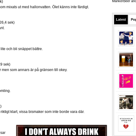
MankerBeer and 
k)
om mixats ut med hallonvatten. Ölet känns inte färdigt.
Latest
Po
26,4 sek)
nt.
ite och bli snäppet bättre.
,9 sek)
 men som annars är på gränsen till okey.
omling.
)
 riktigt klart, vissa bismaker som inte borde vara där.
osar