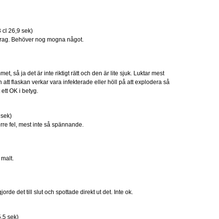
 cl 26,9 sek)
drag. Behöver nog mogna något.
 så ja det är inte riktigt rätt och den är lite sjuk. Luktar mest
n att flaskan verkar vara infekterade eller höll på att explodera så
 ett OK i betyg.
 sek)
rre fel, mest inte så spännande.
malt.
jorde det till slut och spottade direkt ut det. Inte ok.
5,5 sek)