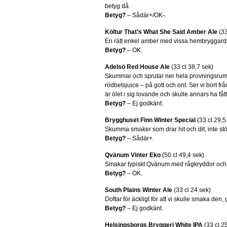
betyg då.
Betyg?
– Sådär+/OK-.
Költur That’s What She Said Amber Ale
(33
En rätt enkel amber med vissa hembryggar
Betyg?
– OK.
Adelsö Red House Ale
(33 cl 38,7 sek)
Skummar och sprutar ner hela provningsrummet,
rödbetsjuice – på gott och ont. Ser vi bort frå
är ölet i sig lovande och skulle annars ha fått
Betyg?
– Ej godkänt.
Brygghuset Finn Winter Special
(33 cl 29,5
Skumma smaker som drar hit och dit, inte stö
Betyg?
– Sådär+.
Qvänum Vinter Eko
(50 cl 49,4 sek)
Smakar typiskt Qvänum med rågkryddor och 
Betyg?
– OK.
South Plains Winter Ale
(33 cl 24 sek)
Doftar för äckligt för att vi skulle smaka den, g
Betyg?
– Ej godkänt.
Helsingsborgs Bryggeri White IPA
(33 cl 2