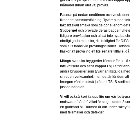
gör ett kok på spisen hemma eller tappar upp 
månader innan ölet väl provas.
Baserat på nedan omdömen och vetskapen o
liknande sammanställning. Tyvärr blir det int
faktiskt skall smaka som de gör eller om det
Stigberget
och provade deras bägge nyheter 
tidigare provflaskor och alltså inte nya bat
otroligt goda med stor, rik fruktighet för DIP
som alls fanns vid provningstillfället. Detsa
flaskor att prova vid ett lite senare tillfälle, d
Många svenska bryggerier kämpar för att få si
inte kritisera och sätta käppar i hjulet för 
andra bryggerier som tyvärr är likställda me
sin egen verksamhet, men det är för dem att
imorgon väntar också julölen i TSLS-sortimen
just de här ölen.
Vi vill också kort ta upp lite om vår betygs
motsvarar “sådär” vilket är steget under 3 so
en godkänd öl. Därmed är allt under “okey” int
med felsmaker och defekter.