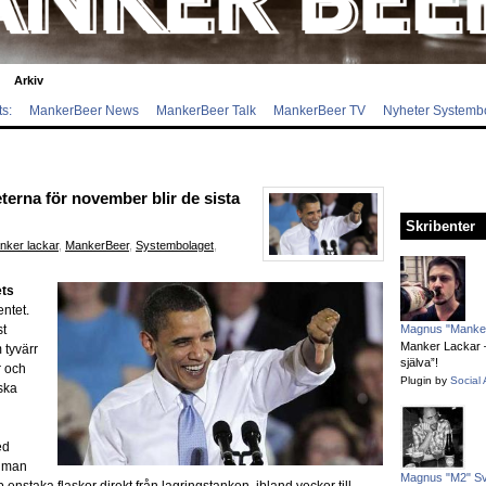
Arkiv
s:
MankerBeer News
MankerBeer Talk
MankerBeer TV
Nyheter Systemb
terna för november blir de sista
Skribenter
nker lackar
,
MankerBeer
,
Systembolaget
,
ts
entet.
st
Magnus "Manker
Manker Lackar – 
 tyvärr
själva”!
r och
Plugin by
Social 
ska
ed
å man
Magnus "M2" S