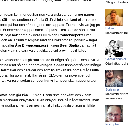
enstaka flaskor direkt från lagringstanken, ibland veckor till
Alla gör ölfesti
m ovan kommer det här nog vara sista gången vi gör någon
e rätt att ge omdömen på alla öl då vi inte kan kontrollera om de
 beror på hur och när de gjorts och tappats. Exempelvis var jag på
Balder
för novembersläppet direkt på plats. Ölen som de sänt in var
MankerBeer Talk
chen. Nya batcherna av deras
DIPA
och
Promenadporter
var
An och en lättsam fruktighet med fina kakaotoner i portern – inget
mma gäller
Åre Bryggcompagni
liksom
Beer Studio
där jag fått
å ölen visat sig vara väldigt olika de vid provningstillfället.
Gästskribenter
n verksamhet att gå runt och de är något på spåret, dessa vill vi
Gästinlägg: Joha
enbart baserat på den här provningen. Sedan finns det såklart många
d felsmaker och defekter och som tyvärr kanske borde ifrågasätta
 göra. Hur som helst. Här får ni TSLS-ölen för november och
tet, varpå vi sedan ser över hur vi framöver skall rapportera om
Surisarna
MankerBeer News:
skala
som går från 1-7 med 1 som “inte godkänt” och 2 som
anniversary
m motsvarar okey vilket är en okey öl, inte på något sätt bra, men
e godkänt men 1’an ges främst till riktigt usla öl som är fyllda
Kristopher