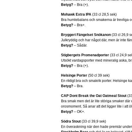
Betyg?
– Bra (+).
Mohawk Extra IPA
(33 cl 28,5 sek)
Bra humlebalans och smakerna är trevliga oc
Betyg?
– Bra+.
Bryggeri Fängelset Snökanon
(33 cl 26,9 s
Julkryddig och har något där, men är inte fär
Betyg?
– Sådär.
Stigbergets Promenadporter
(33 cl 24,9 se
Utsökt vardagsporter med mineralig aska, b
Betyg?
– Bra (+).
Helsinge Porter
(50 cl 39 sek)
En riktigt bra och smakrik porter. Helsinge ka
Betyg?
– Bra.
CAP Dont Break the Oat Oatmeal Stout
(33
Bra smak men det är lite störiga smaker där
orosmoment. Så anar att det ligger lite i att öl
Betyg?
– OK+.
Södra Stout
(33 cl 39,9 sek)
En överaskning när den hade premiär under