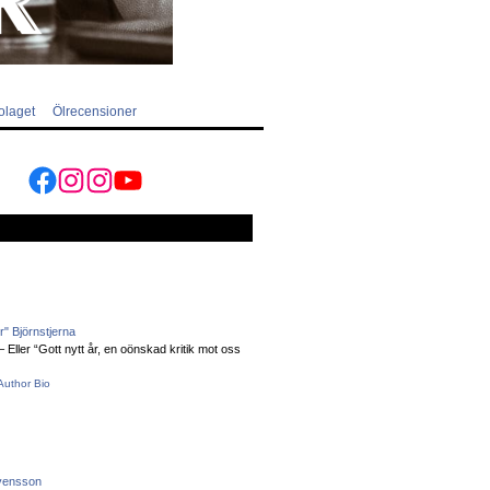
olaget
Ölrecensioner
Facebook
Instagram
Instagram
YouTube
" Björnstjerna
Eller “Gott nytt år, en oönskad kritik mot oss
Author Bio
vensson