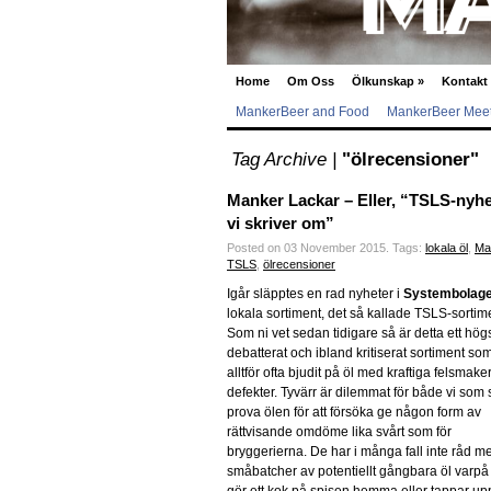
Home
Om Oss
Ölkunskap
»
Kontakt
MankerBeer and Food
MankerBeer Meet
Tag Archive |
"ölrecensioner"
Manker Lackar – Eller, “TSLS-nyhe
vi skriver om”
Posted on 03 November 2015.
Tags:
lokala öl
,
Ma
TSLS
,
ölrecensioner
Igår släpptes en rad nyheter i
Systembolage
lokala sortiment, det så kallade TSLS-sortim
Som ni vet sedan tidigare så är detta ett hög
debatterat och ibland kritiserat sortiment som
alltför ofta bjudit på öl med kraftiga felsmake
defekter. Tyvärr är dilemmat för både vi som 
prova ölen för att försöka ge någon form av
rättvisande omdöme lika svårt som för
bryggerierna. De har i många fall inte råd m
småbatcher av potentiellt gångbara öl varp