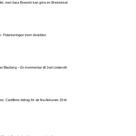
valer, men bara Brewski kan göra en Brewskival
: Polariseringen inom ölvärlden
n Blasberg – En kommentar till Joel Linderoth
 Cantillons bidrag för att fira Akkurats 20:th