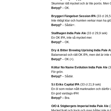
Skummar rätt mycket och är lite porös. Men O
Betyg?
– OK.
Bryggeri Fängelset Session IPA
(33 cl 26,5
Inte riktigt klar och humlen verkar man ha glö
Betyg?
– Sådär+.
Stallhagen India Pale Ale
(33 cl 29,9 sek)
En OK IPA, inte så mycket mer.
Betyg?
– OK.
Dry & Bitter Brewing Uprising India Pale A
Balanserad och rätt OK IPA, men det är inte s
Betyg?
– OK (+).
Költur No Name Evölution India Pale Ale
(3
För grön.
Betyg?
– Sådär.
S:t Eriks Capital IPA
(33 cl 21,9 sek)
En öl som redan nått marknaden och därför ä
En god vardags-IPA!
Betyg? –
Bra.
O/O & Stigbergets Imperial India Pale Ale
(
Mycket frukt och tryck och man håller inte in