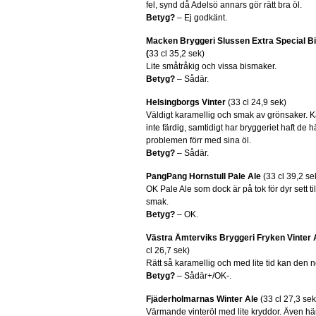
fel, synd då Adelsö annars gör rätt bra öl.
Betyg?
– Ej godkänt.
Macken Bryggeri Slussen Extra Special Bi
(
33 cl 35,2 sek)
Lite småtråkig och vissa bismaker.
Betyg?
– Sådär.
Helsingborgs Vinter
(33 cl 24,9 sek)
Väldigt karamellig och smak av grönsaker. 
inte färdig, samtidigt har bryggeriet haft de h
problemen förr med sina öl.
Betyg?
– Sådär.
PangPang Hornstull Pale Ale
(33 cl 39,2 se
OK Pale Ale som dock är på tok för dyr sett til
smak.
Betyg?
– OK.
Västra Ämterviks Bryggeri Fryken Vinter 
cl 26,7 sek)
Rätt så karamellig och med lite tid kan den 
Betyg?
– Sådär+/OK-.
Fjäderholmarnas Winter Ale
(33 cl 27,3 sek
Värmande vinteröl med lite kryddor. Även här k